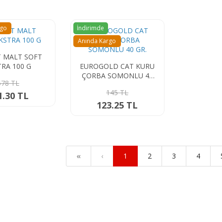
rgo
İndirimde
Anında Kargo
 MALT SOFT
TRA 100 G
EUROGOLD CAT KURU
ÇORBA SOMONLU 40
578 TL
GR.
145 TL
1.30 TL
123.25 TL
«
‹
1
2
3
4