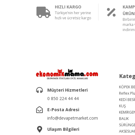
HIZLI KARGO
KAMP
Türkiye’nin her yerine
ÜRÜN
hızlı ve ücretsiz kargo
Birbiri
marka v
indiriml
Kateg
KÖPEK BE
Müşteri Hizmetleri
Reflex Pl
0 850 224 44 44
KEDİ BESİ
KUŞ
E-Posta Adresi
KEMİRGE
info@devapetmarket.com
BALIK
SÜRÜNG
Ulaşım Bilgileri
AKSESUA