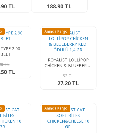
.90 TL
188.90 TL
go
Anında Kargo
TYPE 2 90
ABLET
ROYALİST LOLLİPOP
30 TL
CHİCKEN & BLUEBERRY
.50 TL
KEDİ ÖDÜLÜ 1,4 GR.
32 TL
27.20 TL
go
Anında Kargo