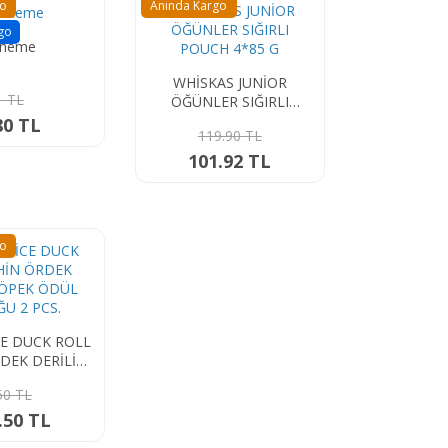
go
Anında Kargo
go
eneme
WHİSKAS JUNİOR
1 TL
ÖĞÜNLER SIĞIRLI
POUCH 4*85 G
80 TL
119.90 TL
101.92 TL
go
E DUCK ROLL
DEK DERİLİ
DÜL ÇUBUĞU
50 TL
 PCS.
.50 TL