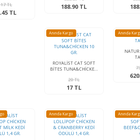
117 TL
188.90 TL
188
.45 TL
Anında Kargo
Anında Kar
NATUR 
T
ROYALİST CAT SOFT
7
BİTES TUNA&CHİCKEN
10 GR.
620
20 TL
17 TL
rgo
Anında Kargo
Anında Kar