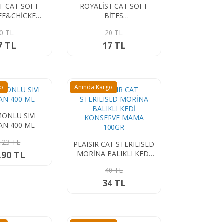
T CAT SOFT
ROYALİST CAT SOFT
EEF&CHİCKEN
BİTES
0 GR.
CHİCKEN&CHEESE 10
0 TL
20 TL
GR.
7 TL
17 TL
go
Anında Kargo
MONLU SIVI
AN 400 ML
.23 TL
PLAISIR CAT STERILISED
.90 TL
MORİNA BALIKLI KEDİ
KONSERVE MAMA
40 TL
100GR
34 TL