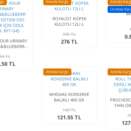
rgo
Anında Kargo
Anında Kar
Ücretsiz Kar
d
ROYALİST KÖPEK
KÜLOTU 12Lİ L
345 TL
0.
OUR URINARY
276 TL
N&BLUEBERRY
 SİSTEM DES.
50 TL
 İÇİN ÖDÜL 60
 RFT-045
.50 TL
Anında Kargo
Anında Kar
WHİSKAS KONSERVE
BALIKLI 400 GR.
PROCHOİC
THİN ÖR
143 TL
KÖPEK Ö
1
121.55 TL
2
127