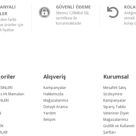
ANYALI
GÜVENLİ ÖDEME
KOLA
Sİtemiz 128Mbit SSL
Aldığı
LER
sertifikası ile
etmek 
nden farklı
korunmaktadır
kolay 
e ürünler için
i fiyatlar
oriler
Alışveriş
Kurumsal
SİNLERİ
Kampanyalar
Mesafeli Satış
us Irk Mamaları
Hakkımızda
Sözleşmesi
NLERİ
Mağazalarımız
Kampanyalar
Detaylı Arama
Sipariş Takibi
N
Yardım
Veteriner Diyet
İletişim
Mağazalarımız
EN
Gizlilik ve Kullanım
RLAR
Şartları