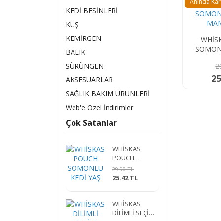
Anında Ka
KEDİ BESİNLERİ
KUŞ
KEMİRGEN
WHİS
SOMONL
BALIK
MAM
SÜRÜNGEN
2
25
AKSESUARLAR
SAĞLIK BAKIM ÜRÜNLERİ
Web'e Özel İndirimler
Çok Satanlar
WHİSKAS
POUCH
SOMONLU KEDİ
29.90 TL
YAŞ MAMA 85
25.42 TL
GR.
WHİSKAS
DİLİMLİ SEÇİM