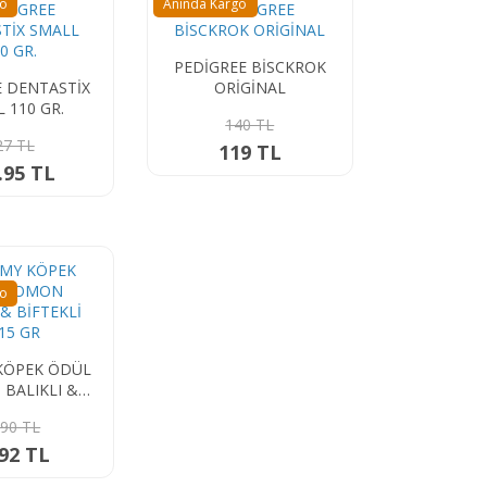
go
Anında Kargo
PEDİGREE BİSCKROK
E DENTASTİX
ORİGİNAL
 110 GR.
140 TL
27 TL
119 TL
.95 TL
go
KÖPEK ÖDÜL
BALIKLI &
Lİ 4*15 GR
.90 TL
.92 TL