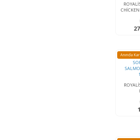
ROYALİ
CHİCKEN
KEDİ Ö
27
Anında Ka
ROYALİ
SALMON