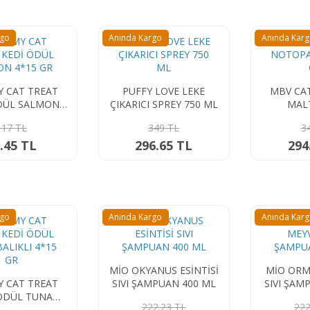
rgo
Anında Kargo
Anında Kar
EAT
PUFFY LOVE LEKE
MBV CA
DÜL SALMON
ÇIKARICI SPREY 750 ML
MALT
*15 GR
117 TL
349 TL
3
.45 TL
296.65 TL
294
rgo
Anında Kargo
Anında Kar
MİO OKYANUS ESİNTİSİ
MİO ORM
EAT
SIVI ŞAMPUAN 400 ML
SIVI ŞAM
ÖDÜL TUNA
222.23 TL
222
LI 4*15 GR