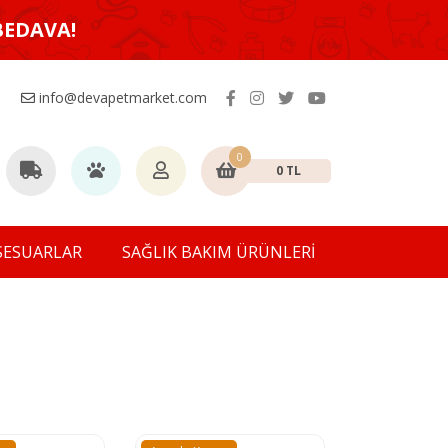
BEDAVA!
info@devapetmarket.com
0
0 TL
SESUARLAR
SAĞLIK BAKIM ÜRÜNLERİ