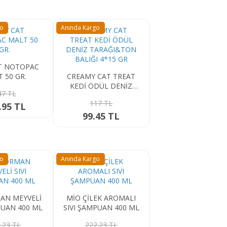
go
Anında Kargo
T NOTOPAC
 50 GR.
CREAMY CAT TREAT
KEDİ ÖDÜL DENİZ
47 TL
TARAĞI&TON BALIĞI
117 TL
.95 TL
4*15 GR
99.45 TL
go
Anında Kargo
AN MEYVELİ
MİO ÇİLEK AROMALI
PUAN 400 ML
SIVI ŞAMPUAN 400 ML
.23 TL
222.23 TL