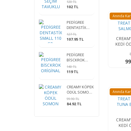
TAVUKLU
120 TL
SOMONLU
102 TL
POUCH 4*85 G
Anında Ka
PEDİGREE
DENTASTİX
SMALL 110 GR.
127 TL
CREAMY CAT TR
107.95 TL
KEDİ Ö
4
PEDİGREE
BİSCKROK
99
ORİGİNAL
140 TL
119 TL
CREAMY KÖPEK
Anında Ka
ÖDÜL SOMON
BALIKLI &
99.90 TL
BİFTEKLİ 4*15
84.92 TL
GR
CREAMY CAT TR
KEDİ 
BALIK