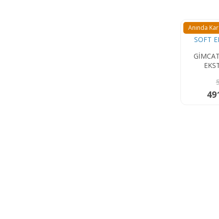
Anında Ka
GİMCAT
EKS
49