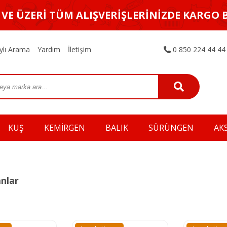
L VE ÜZERİ TÜM ALIŞVERİŞLERİNİZDE KARGO 
ylı Arama
Yardım
İletişim
0 850 224 44 44
KUŞ
KEMİRGEN
BALIK
SÜRÜNGEN
AK
nlar