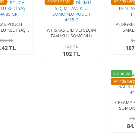
rgo
Anında Kargo
Anında Kar
KAS POUCH
PEDİGRE
U KEDİ YAŞ
WHİSKAS DİLİMLİ SEÇİM
SMALL
A 85 GR.
TAVUKLU SOMONLU
9.90 TL
1
POUCH 4*85 G
120 TL
.42 TL
107
102 TL
İndirimde
Anında Kar
CREAMY 
SOMON 
BİFTEK
99
84