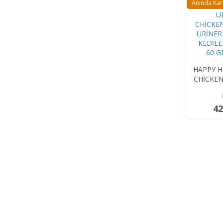
Anında Ka
HAPPY H
CHİCKE
ÜRİNER
KEDİLER
GR.
42