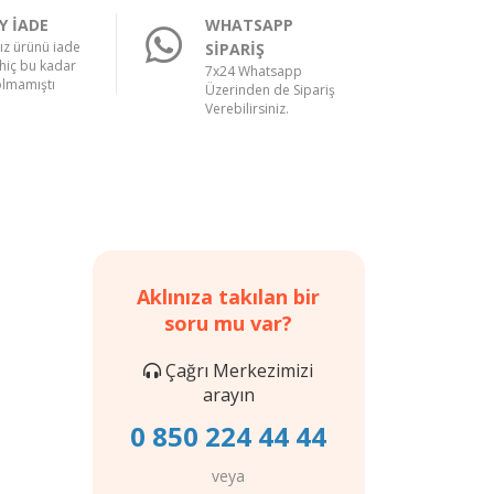
Y İADE
WHATSAPP
nız ürünü iade
SİPARİŞ
hiç bu kadar
7x24 Whatsapp
olmamıştı
Üzerinden de Sipariş
Verebilirsiniz.
Aklınıza takılan bir
soru mu var?
Çağrı Merkezimizi
arayın
0 850 224 44 44
veya