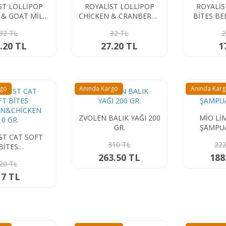
ST LOLLİPOP
ROYALİST LOLLİPOP
ROYALİS
 & GOAT MİLK
CHİCKEN & CRANBERRY
BİTES B
DÜLÜ 1,4 GR.
KEDİ ÖDÜLÜ 1,4 GR.
1
32 TL
32 TL
2
.20 TL
27.20 TL
1
rgo
Anında Kargo
Anında Kar
ZVOLEN BALIK YAĞI 200
MİO Lİ
GR.
ŞAMPU
ST CAT SOFT
310 TL
222
BİTES
&CHİCKEN 10
263.50 TL
188
20 TL
GR.
17 TL