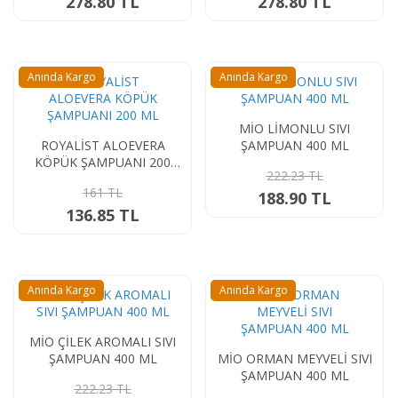
278.80 TL
278.80 TL
zampa
Stok Durumu
Anında Kargo
Anında Kargo
stokta var
stokta yok
MİO LİMONLU SIVI
ROYALİST ALOEVERA
ŞAMPUAN 400 ML
KÖPÜK ŞAMPUANI 200
222.23 TL
ML
161 TL
188.90 TL
136.85 TL
Anında Kargo
Anında Kargo
MİO ÇİLEK AROMALI SIVI
ŞAMPUAN 400 ML
MİO ORMAN MEYVELİ SIVI
ŞAMPUAN 400 ML
222.23 TL