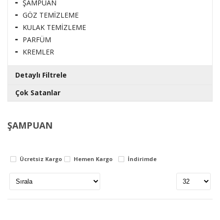
ŞAMPUAN
GÖZ TEMİZLEME
KULAK TEMİZLEME
PARFÜM
KREMLER
Detaylı Filtrele
Çok Satanlar
Lezzet
WHİSKAS POUCH SOMONLU KEDİ YAŞ MAMA 85
GR.
ŞAMPUAN
balli
29.90 TL
çi̇lek
25.42 TL
meyveli̇
Ücretsiz Kargo
Hemen Kargo
İndirimde
WHİSKAS DİLİMLİ SEÇİM TAVUKLU SOMONLU
Markalar
POUCH 4*85 G
120 TL
apex
102 TL
bi̇yotekni̇k