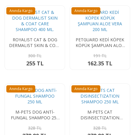
PEDİGREE DENTASTİX SMALL 110 GR.
bio pet active
biolegeti̇c
Anında Kargo
Anında Kargo
127 TL
daeron
107.95 TL
doglife
PEDİGREE BİSCKROK ORİGİNAL
m-pets
ROYALIST CAT & DOG
PETGUARD KEDİ KÖPEK
menforsan
DERMALIST SKIN & COAT
KÖPÜK ŞAMPUAN ALOE
140 TL
CARE SHAMPOO 400 ML.
VERA 200 ML
mio
119 TL
300 TL
191 TL
muhteli̇f
255 TL
162.35 TL
CREAMY KÖPEK ÖDÜL SOMON BALIKLI & BİFTEKLİ
my clean
4*15 GR
nature plan
99.90 TL
84.92 TL
pet love
Anında Kargo
Anında Kargo
petguard
polo
purele
M-PETS DOG ANTİ-
M-PETS CAT
FUNGAL SHAMPOO 250
DISINSECTIZATION
royalist
ML
SHAMPOO 250 ML
328 TL
328 TL
vet prive