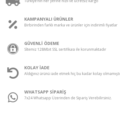
Türkiye’nin her yerine hızlı ve ücretsiz kargo
KAMPANYALI ÜRÜNLER
Birbirinden farklı marka ve ürünler için indirimli fiyatlar
GÜVENLİ ÖDEME
Sİtemiz 128Mbit SSL sertifikası ile korunmaktadır
KOLAY İADE
Aldığınız ürünü iade etmek hiç bu kadar kolay olmamıştı
WHATSAPP SİPARİŞ
7x24 Whatsapp Üzerinden de Sipariş Verebilirsiniz.