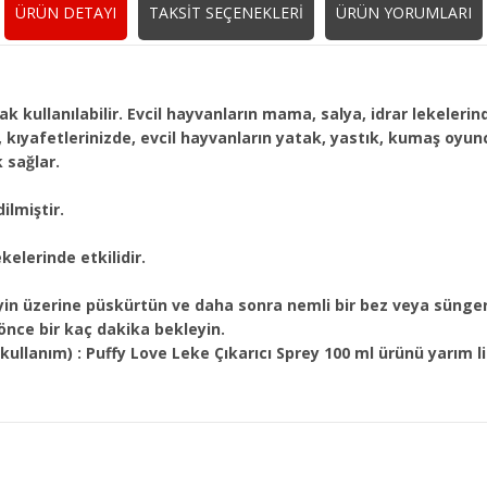
ÜRÜN DETAYI
TAKSİT SEÇENEKLERİ
ÜRÜN YORUMLARI
k kullanılabilir. Evcil hayvanların mama, salya, idrar lekelerind
e, kıyafetlerinizde, evcil hayvanların yatak, yastık, kumaş oyu
 sağlar.
ilmiştir.
kelerinde etkilidir.
eyin üzerine püskürtün ve daha sonra nemli bir bez veya sünger i
önce bir kaç dakika bekleyin.
kullanım) :
Puffy Love Leke Çıkarıcı Sprey 100 ml ürünü yarım l