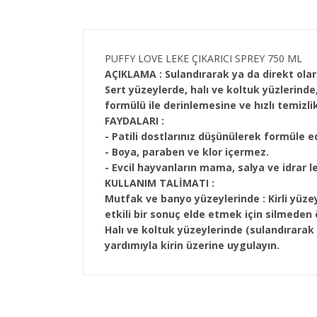
PUFFY LOVE LEKE ÇIKARICI SPREY 750 ML
A
Ç
IKLAMA :
Sulandırarak ya da direkt olara
Sert yüzeylerde, halı ve koltuk yüzlerind
formülü ile derinlemesine ve hızlı temizlik
FAYDALARI :
- Patili dostlarınız düşünülerek formüle ed
- Boya, paraben ve klor içermez.
- Evcil hayvanların mama, salya ve idrar le
KULLANIM TALİMATI :
Mutfak ve banyo y
ü
zeylerinde :
Kirli yüz
etkili bir sonuç elde etmek için silmeden 
Halı ve koltuk y
ü
zeylerinde (sulandırarak 
yardımıyla kirin üzerine uygulayın.