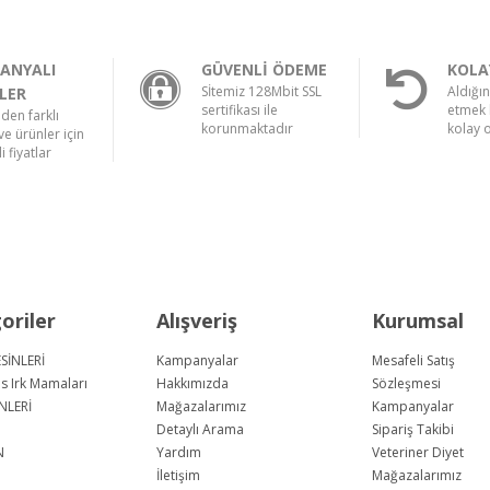
ANYALI
GÜVENLİ ÖDEME
KOLA
Sİtemiz 128Mbit SSL
Aldığı
LER
sertifikası ile
etmek 
nden farklı
korunmaktadır
kolay 
e ürünler için
i fiyatlar
oriler
Alışveriş
Kurumsal
SİNLERİ
Kampanyalar
Mesafeli Satış
us Irk Mamaları
Hakkımızda
Sözleşmesi
NLERİ
Mağazalarımız
Kampanyalar
Detaylı Arama
Sipariş Takibi
N
Yardım
Veteriner Diyet
İletişim
Mağazalarımız