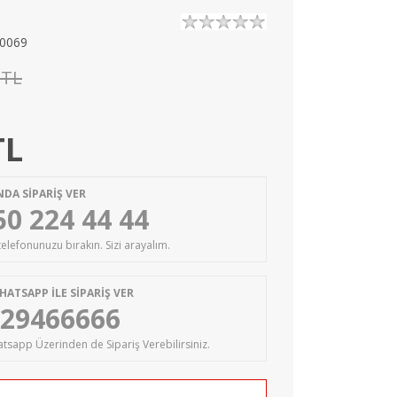
0069
 TL
TL
DA SİPARİŞ VER
50 224 44 44
 telefonunuzu bırakın. Sizi arayalım.
HATSAPP İLE SİPARİŞ VER
29466666
tsapp Üzerinden de Sipariş Verebilirsiniz.