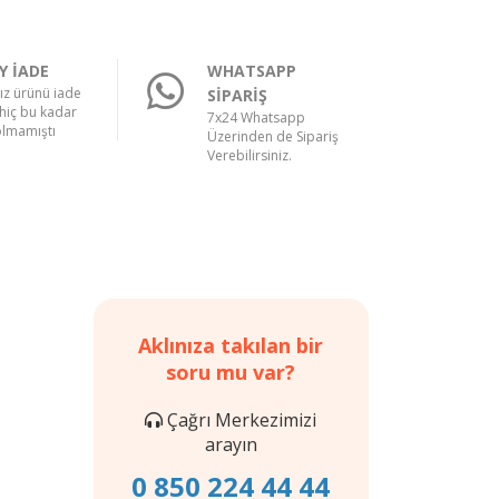
Y İADE
WHATSAPP
nız ürünü iade
SİPARİŞ
hiç bu kadar
7x24 Whatsapp
olmamıştı
Üzerinden de Sipariş
Verebilirsiniz.
Aklınıza takılan bir
soru mu var?
Çağrı Merkezimizi
arayın
0 850 224 44 44