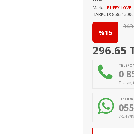
Marka:
PUFFY LOVE
BARKOD: 868313000
349
%15
296.65
TELEFON
0 8
Tıklayın,
TIKLA W
055
7x24 Wha