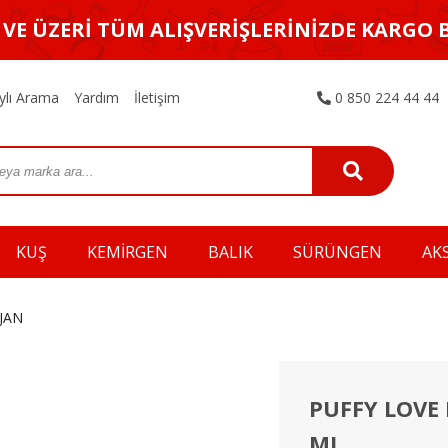
L VE ÜZERİ TÜM ALIŞVERİŞLERİNİZDE KARGO 
ylı Arama
Yardım
İletişim
0 850 224 44 44
KUŞ
KEMİRGEN
BALIK
SÜRÜNGEN
AK
JAN
PUFFY LOVE 
ML