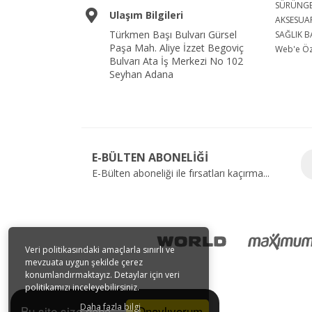
SÜRÜNG
Ulaşım Bilgileri
AKSESUA
Türkmen Başı Bulvarı Gürsel
SAĞLIK B
Paşa Mah. Aliye İzzet Begoviç
Web'e Öze
Bulvarı Ata İş Merkezi No 102
Seyhan Adana
E-BÜLTEN ABONELİĞİ
E-Bülten aboneliği ile fırsatları kaçırma...
Veri politikasındaki amaçlarla sınırlı ve
mevzuata uygun şekilde çerez
konumlandırmaktayız. Detaylar için veri
politikamızı inceleyebilirsiniz.
Daha fazla bilgi
Onaylıyorum
Bu site size daha