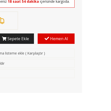
seniz
18 saat 54 dakika
içerisinde kargoda.
Sepete Ekle
Hemen Al
rma listeme ekle
(
Karşılaştır
)
dir