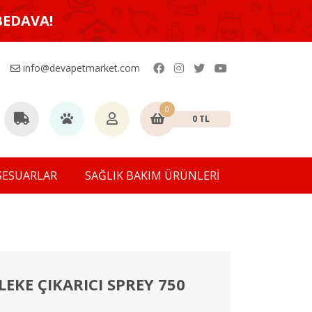
BEDAVA!
info@devapetmarket.com
0
0 TL
SESUARLAR
SAĞLIK BAKIM ÜRÜNLERİ
LEKE ÇIKARICI SPREY 750