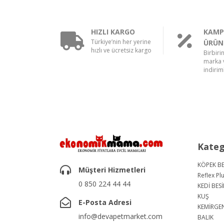
HIZLI KARGO
KAMP
Türkiye’nin her yerine
ÜRÜN
hızlı ve ücretsiz kargo
Birbiri
marka v
indiriml
Kateg
KÖPEK BE
Müşteri Hizmetleri
Reflex Pl
0 850 224 44 44
KEDİ BESİ
KUŞ
E-Posta Adresi
KEMİRGE
info@devapetmarket.com
BALIK