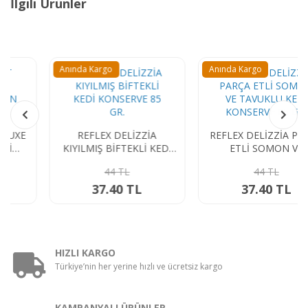
İlgili Ürünler
Anında Kargo
Anında Kargo
REFLEX DELİZZİA
REFLEX DELİZZİA PARÇA
KIYILMIŞ BİFTEKLİ KEDİ
ETLİ SOMON VE
KONSERVE 85 GR.
TAVUKLU KEDİ
44 TL
44 TL
KONSERVE 85 GR.
37.40 TL
37.40 TL
HIZLI KARGO
Türkiye’nin her yerine hızlı ve ücretsiz kargo
KAMPANYALI ÜRÜNLER