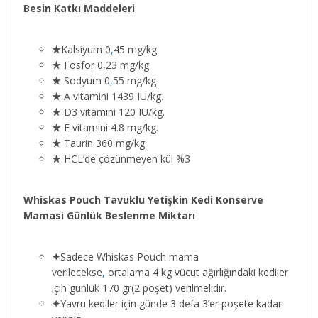
Besin Katkı Maddeleri
★
Kalsiyum 0
,
45 mg/kg
★
Fosfor 0,23 mg/kg
★
Sodyum 0
,
55 mg/kg
★
A vitamini 1439 IU/kg.
★
D3 vitamini 120 IU/kg.
★
E vitamini 4
.
8 mg/kg.
★
Taurin 360 mg/kg
★
HCL’de çözünmeyen kül %3
Whiskas Pouch Tavuklu Yetişkin Kedi Konserve
Mamasi Günlük Beslenme Miktarı
✦
Sadece Whiskas Pouch mama
verilecekse
,
ortalama 4 kg vücut ağırlığındaki kediler
için günlük 170 gr(2 poşet) verilmelidir.
✦
Yavru kediler için günde 3 defa 3’er poşete kadar