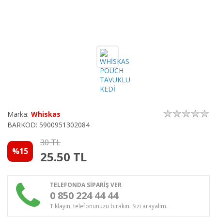
Marka:
Whiskas
BARKOD: 5900951302084
30 TL
%15
25.50
TL
TELEFONDA SİPARİŞ VER
0 850 224 44 44
Tıklayın, telefonunuzu bırakın. Sizi arayalım.