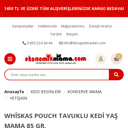
1450 TL VE ÜZERİ TÜM ALIŞVERİŞLERİNİZDE KARGO BEDAVA!
Kampanyalar
Hakkımızda
Mağazalarımız
Detaylı Arama
Yardım
İletişim
0 850 224 44 44
info@devapetmarket.com
0
Anasayfa
KEDİ BESİNLERİ
KONSERVE MAMA
YETİŞKİN
WHİSKAS POUCH TAVUKLU KEDİ YAŞ
MAMA 85 GR.