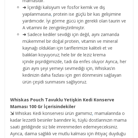
mamasıdır.
➜
İçerdiği kalsiyum ve fosfor kemik ve diş
yapılanmasına
,
protein ise güçlü bir kas gelişimine
yardımcıdır. İyi görme gücü için gerekli olan taurin ve
A vitamini ile zenginleştirilmiştir.
➜
Sadece kediler sevdiği için değil, aynı zamanda
mükemmel bir doğal protein
,
vitamin ve mineral
kaynağı oldukları için tariflerimize kaliteli et ve
balıkları koyuyoruz; hele bir de leziz krema
içinde pişirdiğimizde, tadı da enfes oluyor Ayrıca, her
gün aynı şeyi yemeyi sevmediği için, Whiskas’ın
kedinizin daha fazlası için geri dönmesini sağlayan
ürün çeşidi sunmasını sağlıyoruz.
Whiskas Pouch Tavuklu Yetişkin Kedi Konserve
Maması 100 Gr İçerisindekiler
⇲
Whiskas Kedi konservesi ürün gamımız
,
mamalarında o
kadar lezzetli besinler barındırır ki, tüylü dostlarınızın mama
saati geldiğinde siz bile imrenmeden edemeyeceksiniz.
Ayrıca, daima sağlıklı ve mutlu kalması için ihtiyaç duyduğu