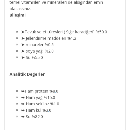
temel vitaminleri ve mineralleri de aldığından emin
olacaksınız.
Bileşimi
➤
Tavuk ve et türevleri ( Sığır karaciğeri) %50
.
0
➤
Jellendirme maddeleri %1.2
➤
minareler %0.5
➤
soya yağı %2
.
0
➤
Su %55.0
Analitik Değerler
➥
Ham protein %8
.
0
➥
Ham yağ %15.0
➥
Ham selüloz %1.0
➥
Ham kül %3
.
0
➥
Su %82.0