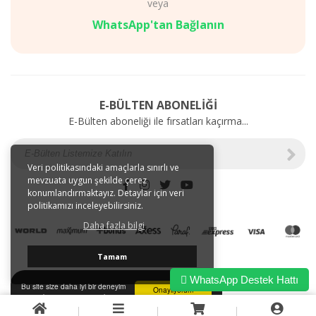
veya
Diyet
AKSESUARLAR
Mağazalarımız
SAĞLIK
WhatsApp'tan Bağlanın
Gizlilik
BAKIM
ve
ÜRÜNLERİ
Kullanım
Web'e
Şartları
Özel
Kargo
İndirimler
E-BÜLTEN ABONELİĞİ
ve
E-Bülten aboneliği ile fırsatları kaçırma...
Taşıma
Bilgileri
E-
Tahsilat
Veri politikasındaki amaçlarla sınırlı ve
mevzuata uygun şekilde çerez
İletişim
konumlandırmaktayız. Detaylar için veri
Garanti
politikamızı inceleyebilirsiniz.
ve
Daha fazla bilgi
İade
Tamam
WhatsApp Destek Hattı
Bu site size daha iyi bir deneyim
Onaylıyorum
sunmak için tarayıcı çerezlerini
kullanır.