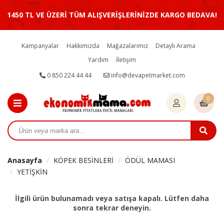
1450 TL VE ÜZERİ TÜM ALIŞVERİŞLERİNİZDE KARGO BEDAVA!
Kampanyalar
Hakkımızda
Mağazalarımız
Detaylı Arama
Yardım
İletişim
0 850 224 44 44
info@devapetmarket.com
0
Anasayfa
KÖPEK BESİNLERİ
ÖDÜL MAMASI
YETİŞKİN
İlgili ürün bulunamadı veya satışa kapalı. Lütfen daha
sonra tekrar deneyin.