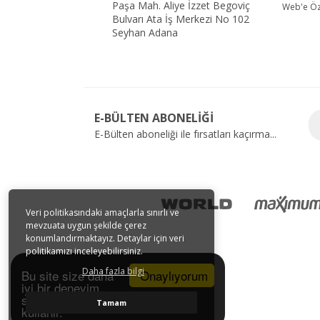
Paşa Mah. Aliye İzzet Begoviç
Web'e Öze
Bulvarı Ata İş Merkezi No 102
Seyhan Adana
E-BÜLTEN ABONELİĞİ
E-Bülten aboneliği ile fırsatları kaçırma...
Veri politikasındaki amaçlarla sınırlı ve
mevzuata uygun şekilde çerez
konumlandırmaktayız. Detaylar için veri
politikamızı inceleyebilirsiniz.
Daha fazla bilgi
Onaylıyorum
Bu site size daha
iyi bir deneyim
sunmak için tarayıcı çerezlerini
Tamam
kullanır.