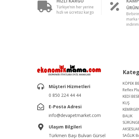
HIZLI KARGO
KAMP
Türkiye’nin her yerine
ÜRÜN
hızlı ve ücretsiz kargo
Birbiri
marka v
indiriml
Kateg
KÖPEK BE
Müşteri Hizmetleri
Reflex Pl
0 850 224 44 44
KEDİ BESİ
KUŞ
E-Posta Adresi
KEMİRGE
info@devapetmarket.com
BALIK
SÜRÜNG
Ulaşım Bilgileri
AKSESUA
Türkmen Başı Bulvarı Gürsel
SAĞLIK B