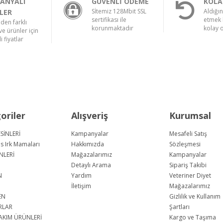
ANYALI
GÜVENLİ ÖDEME
KOLA
Sİtemiz 128Mbit SSL
Aldığı
LER
sertifikası ile
etmek 
nden farklı
korunmaktadır
kolay 
e ürünler için
i fiyatlar
oriler
Alışveriş
Kurumsal
SİNLERİ
Kampanyalar
Mesafeli Satış
us Irk Mamaları
Hakkımızda
Sözleşmesi
NLERİ
Mağazalarımız
Kampanyalar
Detaylı Arama
Sipariş Takibi
N
Yardım
Veteriner Diyet
İletişim
Mağazalarımız
EN
Gizlilik ve Kullanım
RLAR
Şartları
AKIM ÜRÜNLERİ
Kargo ve Taşıma