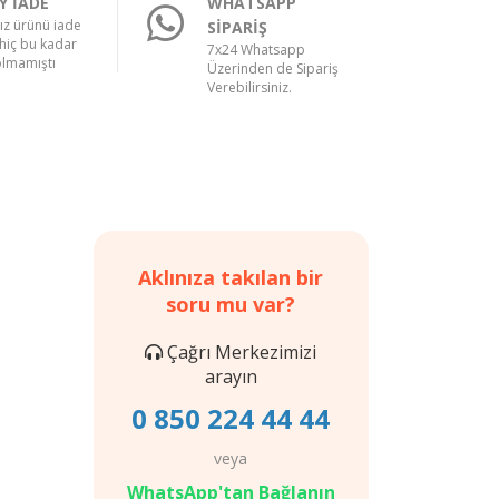
Y İADE
WHATSAPP
nız ürünü iade
SİPARİŞ
hiç bu kadar
7x24 Whatsapp
olmamıştı
Üzerinden de Sipariş
Verebilirsiniz.
Aklınıza takılan bir
soru mu var?
Çağrı Merkezimizi
arayın
0 850 224 44 44
veya
WhatsApp'tan Bağlanın