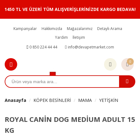
1450 TL VE ÜZERİ TÜM ALIŞVERİŞLERİNİZDE KARGO BEDAVA!
Kampanyalar
Hakkımızda
Mağazalarımız
Detaylı Arama
Yardım
İletişim
0 850 224 44 44
info@devapetmarket.com
0
Anasayfa
KÖPEK BESİNLERİ
MAMA
YETİŞKİN
ROYAL CANİN DOG MEDİUM ADULT 15
KG