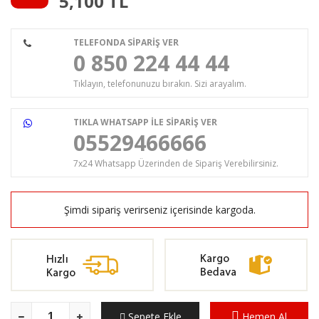
5,100
TL
TELEFONDA SİPARİŞ VER
0 850 224 44 44
Tıklayın, telefonunuzu bırakın. Sizi arayalım.
TIKLA WHATSAPP İLE SİPARİŞ VER
05529466666
7x24 Whatsapp Üzerinden de Sipariş Verebilirsiniz.
Şimdi sipariş verirseniz
içerisinde kargoda.
Sepete Ekle
Hemen Al