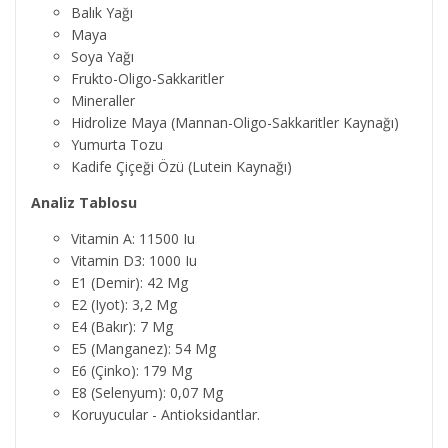
Balık Yağı
Maya
Soya Yağı
Frukto-Oligo-Sakkaritler
Mineraller
Hidrolize Maya (Mannan-Oligo-Sakkaritler Kaynağı)
Yumurta Tozu
Kadife Çiçeği Özü (Lutein Kaynağı)
Analiz Tablosu
Vitamin A: 11500 Iu
Vitamin D3: 1000 Iu
E1 (Demir): 42 Mg
E2 (Iyot): 3,2 Mg
E4 (Bakır): 7 Mg
E5 (Manganez): 54 Mg
E6 (Çinko): 179 Mg
E8 (Selenyum): 0,07 Mg
Koruyucular - Antioksidantlar.