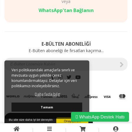
veya
Diyet
AKSESUARLAR
Mağazalarımız
SAĞLIK
WhatsApp'tan Bağlanın
Gizlilik
BAKIM
ve
ÜRÜNLERİ
Kullanım
Web'e
Şartları
Özel
Kargo
İndirimler
E-BÜLTEN ABONELİĞİ
ve
E-Bülten aboneliği ile fırsatları kaçırma...
Taşıma
Bilgileri
E-
Tahsilat
Veri politikasındaki amaçlarla sınırlı ve
mevzuata uygun şekilde çerez
İletişim
konumlandırmaktayız. Detaylar için veri
Garanti
politikamızı inceleyebilirsiniz.
ve
Daha fazla bilgi
İade
Tamam
WhatsApp Destek Hattı
Bu site size daha iyi bir deneyim
Onaylıyorum
sunmak için tarayıcı çerezlerini
kullanır.