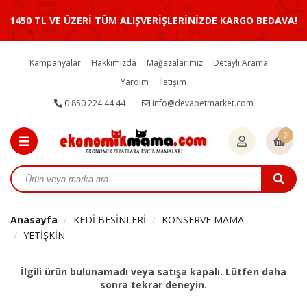
1450 TL VE ÜZERİ TÜM ALIŞVERİŞLERİNİZDE KARGO BEDAVA!
Kampanyalar
Hakkımızda
Mağazalarımız
Detaylı Arama
Yardım
İletişim
0 850 224 44 44
info@devapetmarket.com
0
Anasayfa
KEDİ BESİNLERİ
KONSERVE MAMA
YETİŞKİN
İlgili ürün bulunamadı veya satışa kapalı. Lütfen daha
sonra tekrar deneyin.