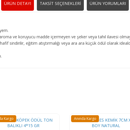
ÜRÜN DETAYI
TAKSİT SEÇENEKLERİ
ÜRÜN YORUMLARI
 yem.
, aroma ve koruyucu madde içermeyen ve şeker veya tahıl ilavesi olmay
ve hafif sindirilir, eğitim atıştırmalığı veya ara ara küçük ödül olarak idea
.
da Kargo
Anında Kargo