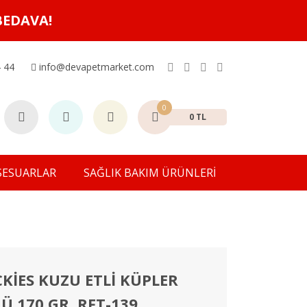
BEDAVA!
 44
info@devapetmarket.com
0
0 TL
SESUARLAR
SAĞLIK BAKIM ÜRÜNLERİ
KİES KUZU ETLİ KÜPLER
 170 GR. RFT-139