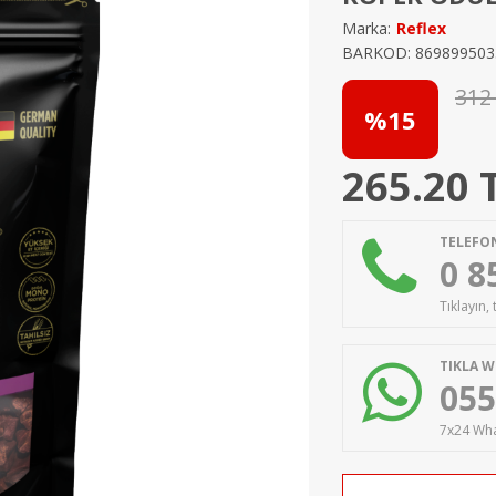
Marka:
Reflex
BARKOD: 869899503
312
%15
265.20
TELEFON
0 8
Tıklayın,
TIKLA W
055
7x24 Wha