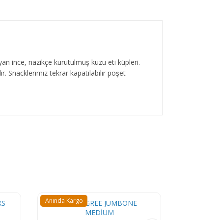
an ince, nazikçe kurutulmuş kuzu eti küpleri.
ldir. Snacklerimiz tekrar kapatılabilir poşet
Anında Kargo
İndirimde
Anında Karg