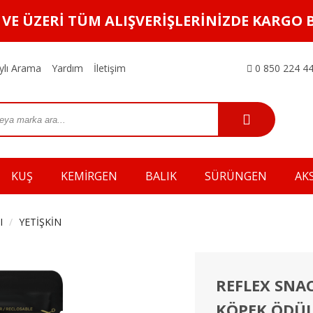
L VE ÜZERİ TÜM ALIŞVERİŞLERİNİZDE KARGO 
ylı Arama
Yardım
İletişim
0 850 224 44
KUŞ
KEMİRGEN
BALIK
SÜRÜNGEN
AK
I
YETİŞKİN
REFLEX SNAC
KÖPEK ÖDÜLÜ