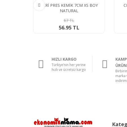
DERİ PRES KEMİK 7CM XS BOY
C
L MORİNA
NATURAL
 4*15 GR
67 TL
56.95 TL
HIZLI KARGO
KAMP
Türkiye’nin her yerine
ÜRÜN
hızlı ve ücretsiz kargo
Birbiri
marka v
indiriml
Kateg