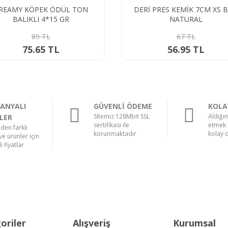
REAMY KÖPEK ÖDÜL TON
DERİ PRES KEMİK 7CM XS 
BALIKLI 4*15 GR
NATURAL
89 TL
67 TL
75.65 TL
56.95 TL
ANYALI
GÜVENLİ ÖDEME
KOLA
Sİtemiz 128Mbit SSL
Aldığı
LER
sertifikası ile
etmek 
nden farklı
korunmaktadır
kolay 
e ürünler için
i fiyatlar
oriler
Alışveriş
Kurumsal