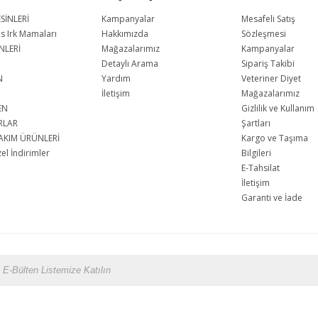
SİNLERİ
Kampanyalar
Mesafeli Satış
us Irk Mamaları
Hakkımızda
Sözleşmesi
NLERİ
Mağazalarımız
Kampanyalar
Detaylı Arama
Sipariş Takibi
N
Yardım
Veteriner Diyet
İletişim
Mağazalarımız
EN
Gizlilik ve Kullanım
RLAR
Şartları
AKIM ÜRÜNLERİ
Kargo ve Taşıma
l İndirimler
Bilgileri
E-Tahsilat
İletişim
Garanti ve İade