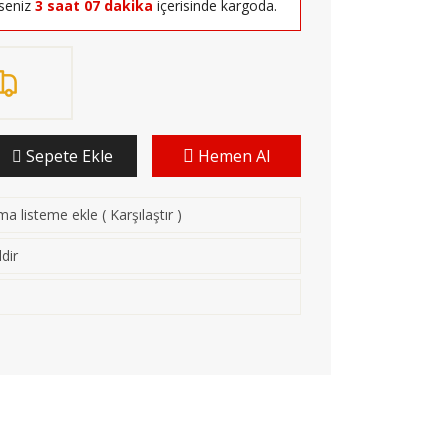
rseniz
3 saat 07 dakika
içerisinde kargoda.
Sepete Ekle
Hemen Al
rma listeme ekle
(
Karşılaştır
)
dir