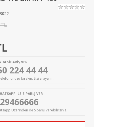
3022
 TL
TL
DA SİPARİŞ VER
50 224 44 44
 telefonunuzu bırakın. Sizi arayalım.
HATSAPP İLE SİPARİŞ VER
29466666
tsapp Üzerinden de Sipariş Verebilirsiniz.