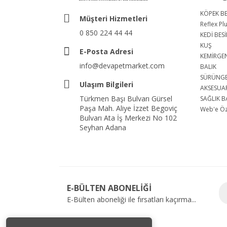
KÖPEK BE
Müşteri Hizmetleri
Reflex Pl
0 850 224 44 44
KEDİ BESİ
KUŞ
E-Posta Adresi
KEMİRGE
info@devapetmarket.com
BALIK
SÜRÜNG
Ulaşım Bilgileri
AKSESUA
Türkmen Başı Bulvarı Gürsel
SAĞLIK B
Paşa Mah. Aliye İzzet Begoviç
Web'e Öze
Bulvarı Ata İş Merkezi No 102
Seyhan Adana
E-BÜLTEN ABONELİĞİ
E-Bülten aboneliği ile fırsatları kaçırma...