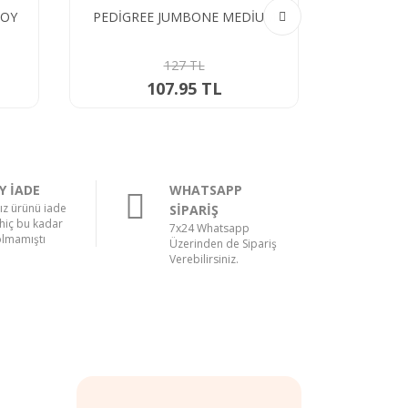
BOY
PEDİGREE JUMBONE MEDİUM
CREAMY 
BALIKLI
127 TL
107.95 TL
Y İADE
WHATSAPP
nız ürünü iade
SİPARİŞ
hiç bu kadar
7x24 Whatsapp
olmamıştı
Üzerinden de Sipariş
Verebilirsiniz.