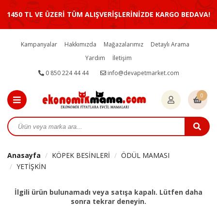
1450 TL VE ÜZERİ TÜM ALIŞVERİŞLERİNİZDE KARGO BEDAVA!
Kampanyalar
Hakkımızda
Mağazalarımız
Detaylı Arama
Yardım
İletişim
0 850 224 44 44
info@devapetmarket.com
0
Anasayfa
KÖPEK BESİNLERİ
ÖDÜL MAMASI
YETİŞKİN
İlgili ürün bulunamadı veya satışa kapalı. Lütfen daha
sonra tekrar deneyin.