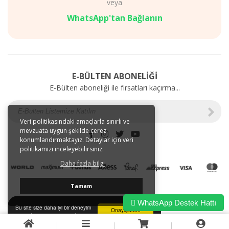
veya
Diyet
AKSESUARLAR
Mağazalarımız
SAĞLIK
WhatsApp'tan Bağlanın
Gizlilik
BAKIM
ve
ÜRÜNLERİ
Kullanım
Web'e
Şartları
Özel
Kargo
İndirimler
E-BÜLTEN ABONELİĞİ
ve
E-Bülten aboneliği ile fırsatları kaçırma...
Taşıma
Bilgileri
E-
Tahsilat
Veri politikasındaki amaçlarla sınırlı ve
mevzuata uygun şekilde çerez
İletişim
konumlandırmaktayız. Detaylar için veri
Garanti
politikamızı inceleyebilirsiniz.
ve
Daha fazla bilgi
İade
Tamam
WhatsApp Destek Hattı
Bu site size daha iyi bir deneyim
Onaylıyorum
sunmak için tarayıcı çerezlerini
kullanır.