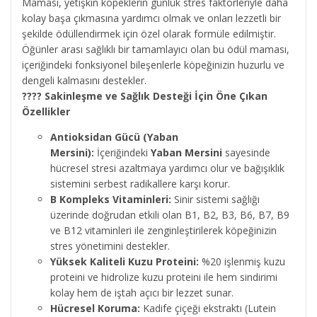
Maması, yetişkin köpeklerin günlük stres faktörleriyle daha
kolay başa çıkmasına yardımcı olmak ve onları lezzetli bir
şekilde ödüllendirmek için özel olarak formüle edilmiştir.
Öğünler arası sağlıklı bir tamamlayıcı olan bu ödül maması,
içeriğindeki fonksiyonel bileşenlerle köpeğinizin huzurlu ve
dengeli kalmasını destekler.
???? Sakinleşme ve Sağlık Desteği İçin Öne Çıkan
Özellikler
Antioksidan Gücü (Yaban
Mersini):
İçeriğindeki
Yaban Mersini
sayesinde
hücresel stresi azaltmaya yardımcı olur ve bağışıklık
sistemini serbest radikallere karşı korur.
B Kompleks Vitaminleri:
Sinir sistemi sağlığı
üzerinde doğrudan etkili olan B1, B2, B3, B6, B7, B9
ve B12 vitaminleri ile zenginleştirilerek köpeğinizin
stres yönetimini destekler.
Yüksek Kaliteli Kuzu Proteini:
%20 işlenmiş kuzu
proteini ve hidrolize kuzu proteini ile hem sindirimi
kolay hem de iştah açıcı bir lezzet sunar.
Hücresel Koruma:
Kadife çiçeği ekstraktı (Lutein