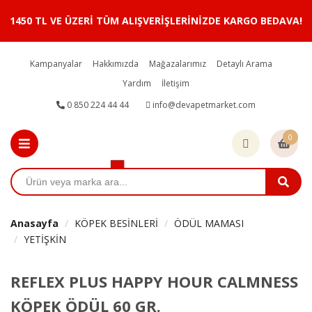
1450 TL VE ÜZERİ TÜM ALIŞVERİŞLERİNİZDE KARGO BEDAVA!
Kampanyalar
Hakkımızda
Mağazalarımız
Detaylı Arama
Yardım
İletişim
0 850 224 44 44
info@devapetmarket.com
0
Anasayfa
KÖPEK BESİNLERİ
ÖDÜL MAMASI
YETİŞKİN
REFLEX PLUS HAPPY HOUR CALMNESS
KÖPEK ÖDÜL 60 GR.