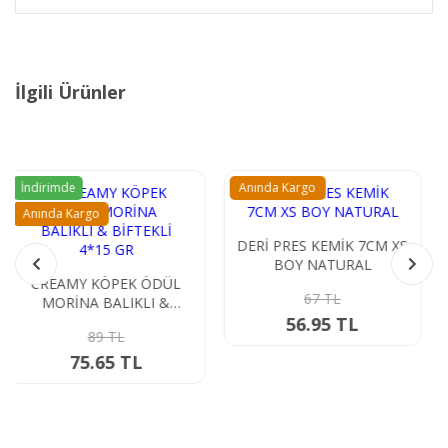
İlgili Ürünler
Anında Kargo
Anında Kargo
DERİ PRES KEMİK 7CM XS
BOY NATURAL
CREAMY KÖPEK ÖDÜL
TON BALIKLI 4*15 GR
67 TL
89 TL
56.95 TL
75.65 TL