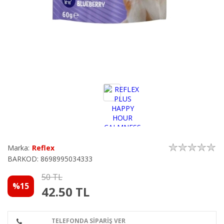
Marka:
Reflex
BARKOD: 8698995034333
50 TL
%15
42.50
TL
TELEFONDA SİPARİŞ VER