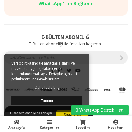
Mağazalarımız
SAĞLIK
WhatsApp'tan Bağlanın
Gizlilik
BAKIM
ve
ÜRÜNLERİ
Kullanım
Web'e
Şartları
Özel
Kargo
İndirimler
E-BÜLTEN ABONELİĞİ
ve
E-Bülten aboneliği ile fırsatları kaçırma...
Taşıma
Bilgileri
E-
Tahsilat
Veri politikasındaki amaçlarla sınırlı ve
mevzuata uygun şekilde çerez
İletişim
konumlandırmaktayız. Detaylar için veri
Garanti
politikamızı inceleyebilirsiniz.
ve
Daha fazla bilgi
İade
Tamam
WhatsApp Destek Hattı
Bu site size daha iyi bir deneyim
Onaylıyorum
sunmak için tarayıcı çerezlerini
kullanır.
Anasayfa
Kategoriler
Sepetim
Hesabım