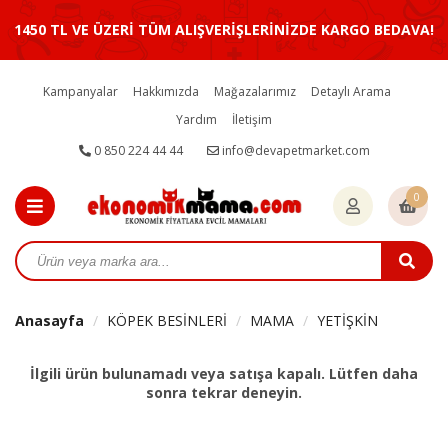
1450 TL VE ÜZERİ TÜM ALIŞVERİŞLERİNİZDE KARGO BEDAVA!
Kampanyalar
Hakkımızda
Mağazalarımız
Detaylı Arama
Yardım
İletişim
0 850 224 44 44
info@devapetmarket.com
0
Anasayfa
KÖPEK BESİNLERİ
MAMA
YETİŞKİN
İlgili ürün bulunamadı veya satışa kapalı. Lütfen daha
sonra tekrar deneyin.