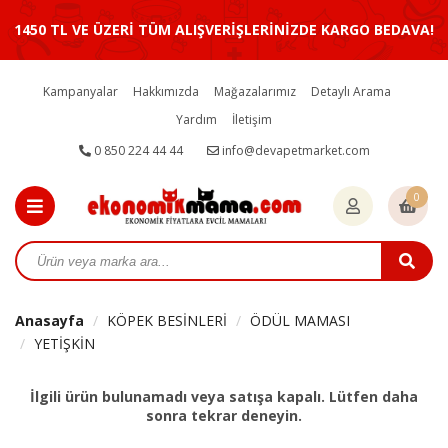
1450 TL VE ÜZERİ TÜM ALIŞVERİŞLERİNİZDE KARGO BEDAVA!
Kampanyalar
Hakkımızda
Mağazalarımız
Detaylı Arama
Yardım
İletişim
0 850 224 44 44
info@devapetmarket.com
0
Anasayfa
KÖPEK BESİNLERİ
ÖDÜL MAMASI
YETİŞKİN
İlgili ürün bulunamadı veya satışa kapalı. Lütfen daha
sonra tekrar deneyin.