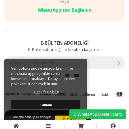
veya
Diyet
AKSESUARLAR
Mağazalarımız
SAĞLIK
WhatsApp'tan Bağlanın
Gizlilik
BAKIM
ve
ÜRÜNLERİ
Kullanım
Web'e
Şartları
Özel
Kargo
İndirimler
E-BÜLTEN ABONELİĞİ
ve
E-Bülten aboneliği ile fırsatları kaçırma...
Taşıma
Bilgileri
E-
Tahsilat
Veri politikasındaki amaçlarla sınırlı ve
mevzuata uygun şekilde çerez
İletişim
konumlandırmaktayız. Detaylar için veri
Garanti
politikamızı inceleyebilirsiniz.
ve
Daha fazla bilgi
İade
Tamam
WhatsApp Destek Hattı
Bu site size daha iyi bir deneyim
Onaylıyorum
sunmak için tarayıcı çerezlerini
kullanır.