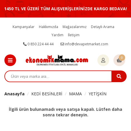
1450 TL VE ÜZERİ TÜM ALIŞVERİŞLERİNİZDE KARGO BEDAVA!
Kampanyalar
Hakkımızda
Mağazalarımız
Detaylı Arama
Yardım
İletişim
0 850 224 44 44
info@devapetmarket.com
0
Anasayfa
KEDİ BESİNLERİ
MAMA
YETİŞKİN
İlgili ürün bulunamadı veya satışa kapalı. Lütfen daha
sonra tekrar deneyin.