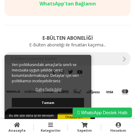
Mağazalarımız
SAĞLIK
WhatsApp'tan Bağlanın
Gizlilik
BAKIM
ve
ÜRÜNLERİ
Kullanım
Web'e
Şartları
Özel
Kargo
İndirimler
E-BÜLTEN ABONELİĞİ
ve
E-Bülten aboneliği ile fırsatları kaçırma...
Taşıma
Bilgileri
E-
Tahsilat
Veri politikasındaki amaçlarla sınırlı ve
mevzuata uygun şekilde çerez
İletişim
konumlandırmaktayız. Detaylar için veri
Garanti
politikamızı inceleyebilirsiniz.
ve
Daha fazla bilgi
İade
Tamam
WhatsApp Destek Hattı
Bu site size daha iyi bir deneyim
Onaylıyorum
sunmak için tarayıcı çerezlerini
kullanır.
Anasayfa
Kategoriler
Sepetim
Hesabım