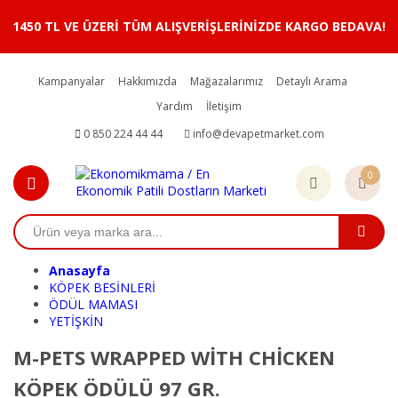
1450 TL VE ÜZERİ TÜM ALIŞVERİŞLERİNİZDE KARGO BEDAVA!
Kampanyalar
Hakkımızda
Mağazalarımız
Detaylı Arama
Yardım
İletişim
0 850 224 44 44
info@devapetmarket.com
0
Anasayfa
KÖPEK BESİNLERİ
ÖDÜL MAMASI
YETİŞKİN
M-PETS WRAPPED WİTH CHİCKEN
KÖPEK ÖDÜLÜ 97 GR.