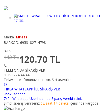
Marka:
MPets
BARKOD: 6953182714798
%15
120.70
TL
142 TL
TELEFONDA SİPARİŞ VER
0 850 224 44 44
Tıklayın, telefonunuzu bırakın. Sizi arayalım.
TIKLA WHATSAPP İLE SİPARİŞ VER
05529466666
7x24 Whatsapp Üzerinden de Sipariş Verebilirsiniz.
Şimdi sipariş verirseniz
62 saat 14 dakika
içerisinde kargoda.