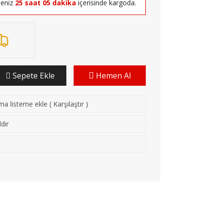
seniz
25 saat 05 dakika
içerisinde kargoda.
Sepete Ekle
Hemen Al
rma listeme ekle
(
Karşılaştır
)
dir