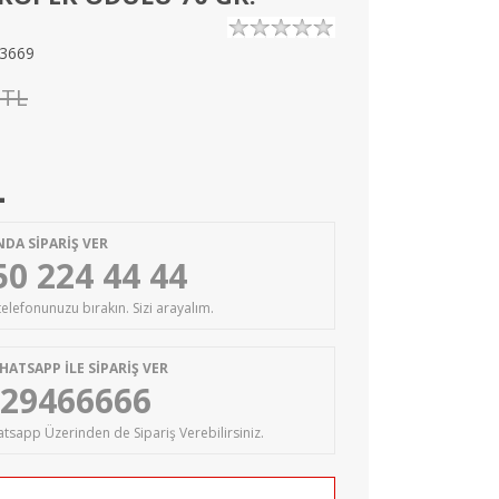
3669
 TL
L
DA SİPARİŞ VER
50 224 44 44
 telefonunuzu bırakın. Sizi arayalım.
HATSAPP İLE SİPARİŞ VER
29466666
tsapp Üzerinden de Sipariş Verebilirsiniz.