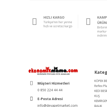
HIZLI KARGO
KAMP
Türkiye’nin her yerine
ÜRÜN
hızlı ve ücretsiz kargo
Birbiri
marka v
indiriml
Kateg
KÖPEK BE
Müşteri Hizmetleri
Reflex Pl
0 850 224 44 44
KEDİ BESİ
KUŞ
E-Posta Adresi
KEMİRGE
info@devapetmarket.com
BALIK