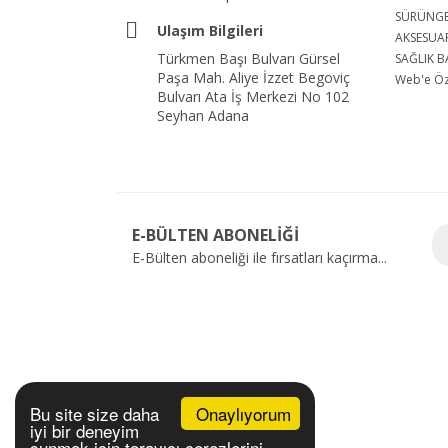
SÜRÜNG
Ulaşım Bilgileri
AKSESUA
Türkmen Başı Bulvarı Gürsel
SAĞLIK B
Paşa Mah. Aliye İzzet Begoviç
Web'e Öze
Bulvarı Ata İş Merkezi No 102
Seyhan Adana
E-BÜLTEN ABONELİĞİ
E-Bülten aboneliği ile fırsatları kaçırma...
Onaylıyorum
Bu site size daha
iyi bir deneyim
sunmak için tarayıcı çerezlerini