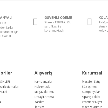
ANYALI
GÜVENLİ ÖDEME
KOLA
Sİtemiz 128Mbit SSL
Aldığı
LER
sertifikası ile
etmek 
nden farklı
korunmaktadır
kolay 
e ürünler için
i fiyatlar
oriler
Alışveriş
Kurumsal
SİNLERİ
Kampanyalar
Mesafeli Satış
us Irk Mamaları
Hakkımızda
Sözleşmesi
NLERİ
Mağazalarımız
Kampanyalar
Detaylı Arama
Sipariş Takibi
N
Yardım
Veteriner Diyet
İletişim
Mağazalarımız