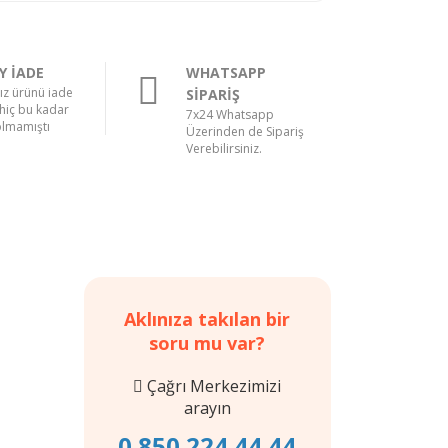
Y İADE
WHATSAPP
nız ürünü iade
SİPARİŞ
hiç bu kadar
7x24 Whatsapp
olmamıştı
Üzerinden de Sipariş
Verebilirsiniz.
Aklınıza takılan bir
soru mu var?
Çağrı Merkezimizi
arayın
0 850 224 44 44