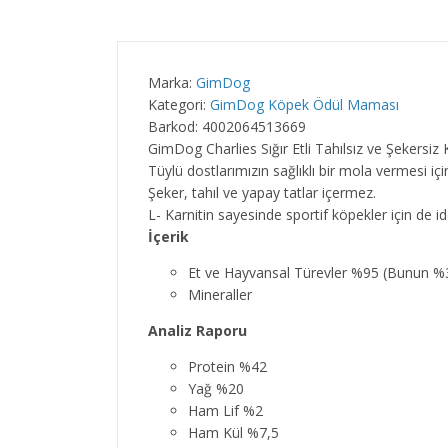
Marka:
GimDog
Kategori:
GimDog Köpek Ödül Maması
Barkod: 4002064513669
GimDog Charlies Sığır Etli Tahılsız ve Şekers
Tüylü dostlarımızın sağlıklı bir mola vermesi için 
Şeker, tahıl ve yapay tatlar içermez.
L- Karnitin sayesinde sportif köpekler için de id
İçerik
Et ve Hayvansal Türevler %95 (Bunun %30
Mineraller
Analiz Raporu
Protein %42
Yağ %20
Ham Lif %2
Ham Kül %7,5