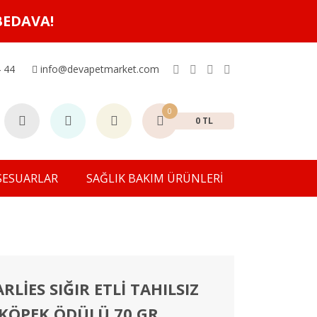
BEDAVA!
 44
info@devapetmarket.com
0
0 TL
SESUARLAR
SAĞLIK BAKIM ÜRÜNLERİ
LİES SIĞIR ETLİ TAHILSIZ
 KÖPEK ÖDÜLÜ 70 GR.