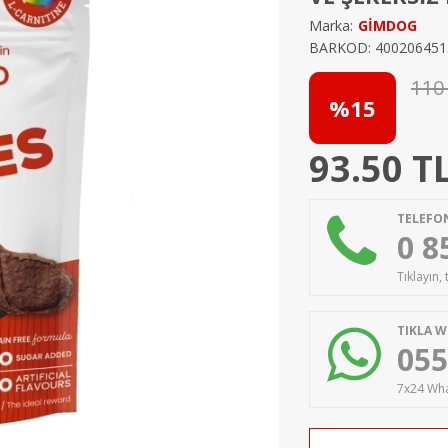
Marka:
GİMDOG
BARKOD: 400206451
110
%15
93.50
T
TELEFON
0 8
Tıklayın,
TIKLA W
055
7x24 Wha