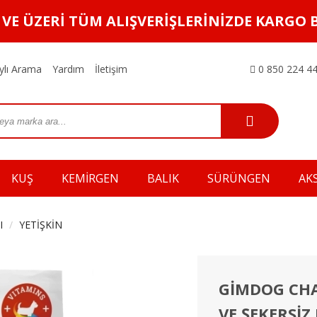
L VE ÜZERİ TÜM ALIŞVERİŞLERİNİZDE KARGO 
ylı Arama
Yardım
İletişim
0 850 224 44
KUŞ
KEMİRGEN
BALIK
SÜRÜNGEN
AK
I
YETİŞKİN
GİMDOG CHAR
VE ŞEKERSİZ