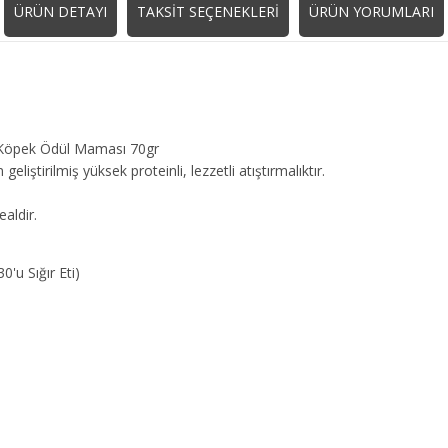
ÜRÜN DETAYI
TAKSİT SEÇENEKLERİ
ÜRÜN YORUMLARI
iz Köpek Ödül Maması 70gr
geliştirilmiş yüksek proteinli, lezzetli atıştırmalıktır.
ealdir.
'u Sığır Eti)