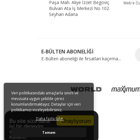
Paşa Mah. Aliye İzzet Begoviç
Web'e Öze
Bulvarı Ata İş Merkezi No 102
Seyhan Adana
E-BÜLTEN ABONELİĞİ
E-Bülten aboneliği ile fırsatları kaçırma...
Veri politikasındaki amaçlarla sınırlı ve
mevzuata uygun şekilde çerez
konumlandırmaktayız. Detaylar için veri
politikamızı inceleyebilirsiniz.
Daha fazla bilgi
Onaylıyorum
Bu site size daha
iyi bir deneyim
sunmak için tarayıcı çerezlerini
Tamam
kullanır.