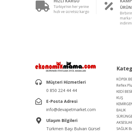
HIZLI KARGO
KAMP
Türkiye’nin her yerine
ÜRÜN
hızlı ve ücretsiz kargo
Birbiri
marka v
indiriml
Kateg
KÖPEK BE
Müşteri Hizmetleri
Reflex Pl
0 850 224 44 44
KEDİ BESİ
KUŞ
E-Posta Adresi
KEMİRGE
info@devapetmarket.com
BALIK
SÜRÜNG
Ulaşım Bilgileri
AKSESUA
Türkmen Başı Bulvarı Gürsel
SAĞLIK B