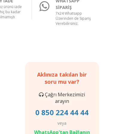
Y İADE
WHATSAPP
nız ürünü iade
SİPARİŞ
hiç bu kadar
7x24 Whatsapp
olmamıştı
Üzerinden de Sipariş
Verebilirsiniz.
Aklınıza takılan bir
soru mu var?
Çağrı Merkezimizi
arayın
0 850 224 44 44
veya
WhatsApp'tan Bağlanın