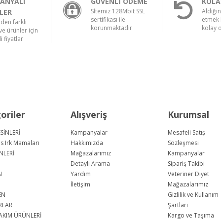
ANYALI
GÜVENLİ ÖDEME
KOLA
Sİtemiz 128Mbit SSL
Aldığı
LER
sertifikası ile
etmek 
nden farklı
korunmaktadır
kolay 
e ürünler için
i fiyatlar
oriler
Alışveriş
Kurumsal
SİNLERİ
Kampanyalar
Mesafeli Satış
us Irk Mamaları
Hakkımızda
Sözleşmesi
NLERİ
Mağazalarımız
Kampanyalar
Detaylı Arama
Sipariş Takibi
N
Yardım
Veteriner Diyet
İletişim
Mağazalarımız
EN
Gizlilik ve Kullanım
RLAR
Şartları
AKIM ÜRÜNLERİ
Kargo ve Taşıma