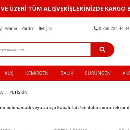
L VE ÜZERİ TÜM ALIŞVERİŞLERİNİZDE KARGO 
ylı Arama
Yardım
İletişim
0 850 224 44 44
KUŞ
KEMİRGEN
BALIK
SÜRÜNGEN
AK
MA
YETİŞKİN
 ürün bulunamadı veya satışa kapalı. Lütfen daha sonra tekrar d