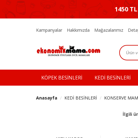
1450 T
Kampanyalar
Hakkımızda
Mağazalarımız
Deta
KÖPEK BESİNLERİ
KEDİ BESİNLERİ
Anasayfa
KEDİ BESİNLERİ
KONSERVE MA
İlgili