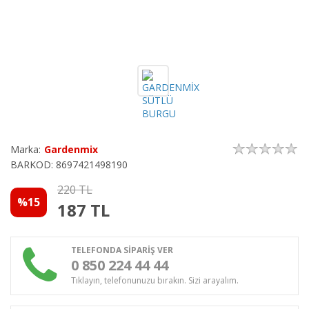
Marka:
Gardenmix
BARKOD: 8697421498190
220 TL
%15
187
TL
TELEFONDA SİPARİŞ VER
0 850 224 44 44
Tıklayın, telefonunuzu bırakın. Sizi arayalım.