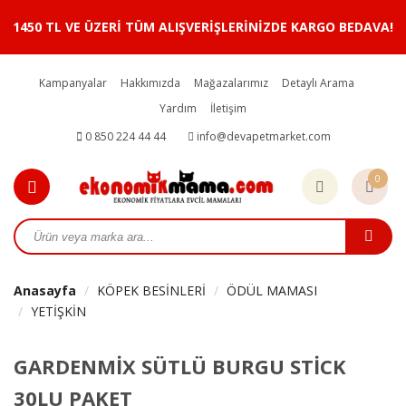
1450 TL VE ÜZERİ TÜM ALIŞVERİŞLERİNİZDE KARGO BEDAVA!
Kampanyalar
Hakkımızda
Mağazalarımız
Detaylı Arama
Yardım
İletişim
0 850 224 44 44
info@devapetmarket.com
0
Anasayfa
KÖPEK BESİNLERİ
ÖDÜL MAMASI
YETİŞKİN
GARDENMİX SÜTLÜ BURGU STİCK
30LU PAKET