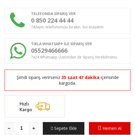
TELEFONDA SİPARİŞ VER
0 850 224 44 44
Tıklayın, telefonunuzu bırakın. Sizi arayalım.
TIKLA WHATSAPP İLE SİPARİŞ VER
05529466666
7x24 Whatsapp Üzerinden de Sipariş Verebilirsiniz.
Şimdi sipariş verirseniz
35 saat 47 dakika
içerisinde
kargoda.
Sepete Ekle
Hemen Al