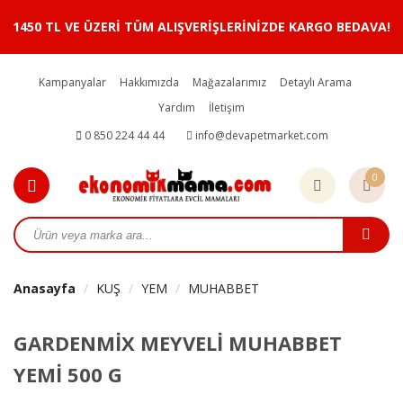
1450 TL VE ÜZERİ TÜM ALIŞVERİŞLERİNİZDE KARGO BEDAVA!
Kampanyalar
Hakkımızda
Mağazalarımız
Detaylı Arama
Yardım
İletişim
0 850 224 44 44
info@devapetmarket.com
0
Anasayfa
KUŞ
YEM
MUHABBET
GARDENMİX MEYVELİ MUHABBET
YEMİ 500 G