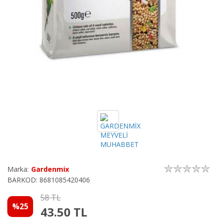
Marka:
Gardenmix
BARKOD: 8681085420406
58 TL
%25
43.50
TL