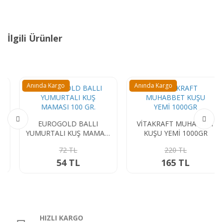
İlgili Ürünler
Anında Kargo
Anında Kargo
EUROGOLD BALLI
VİTAKRAFT MUHABBET
YUMURTALI KUŞ MAMASI
KUŞU YEMİ 1000GR
100 GR.
72 TL
220 TL
54 TL
165 TL
HIZLI KARGO