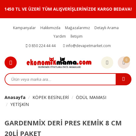
1450 TL VE ÜZERİ TÜM ALIŞVERİŞLERİNİZDE KARGO BEDAVA!
Kampanyalar
Hakkımızda
Mağazalarımız
Detaylı Arama
Yardım
İletişim
0 850 224 44 44
info@devapetmarket.com
0
Anasayfa
KÖPEK BESİNLERİ
ÖDÜL MAMASI
YETİŞKİN
GARDENMİX DERİ PRES KEMİK 8 CM
20Lİ PAKET