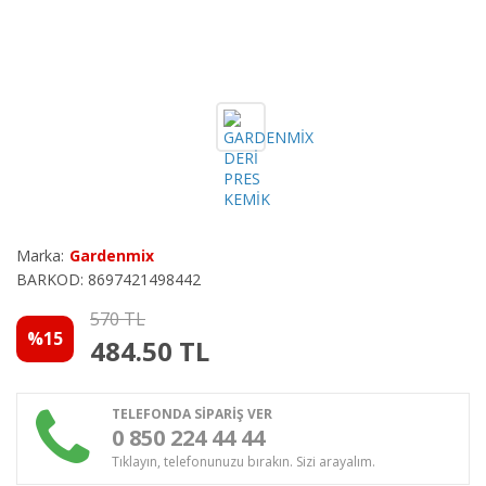
Marka:
Gardenmix
BARKOD: 8697421498442
570 TL
%15
484.50
TL
TELEFONDA SİPARİŞ VER
0 850 224 44 44
Tıklayın, telefonunuzu bırakın. Sizi arayalım.