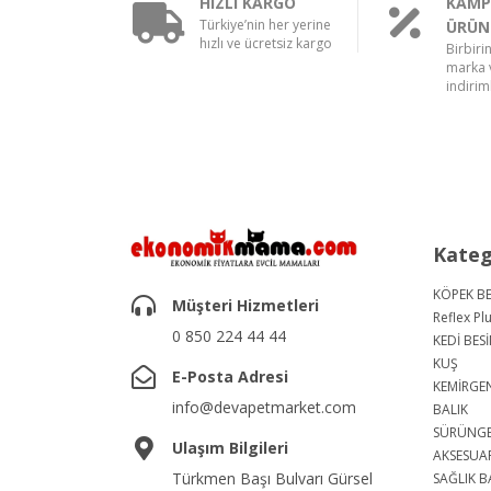
HIZLI KARGO
KAMP
Türkiye’nin her yerine
ÜRÜN
hızlı ve ücretsiz kargo
Birbiri
marka v
indiriml
Kateg
KÖPEK BE
Müşteri Hizmetleri
Reflex Pl
0 850 224 44 44
KEDİ BESİ
KUŞ
E-Posta Adresi
KEMİRGE
info@devapetmarket.com
BALIK
SÜRÜNG
Ulaşım Bilgileri
AKSESUA
Türkmen Başı Bulvarı Gürsel
SAĞLIK B