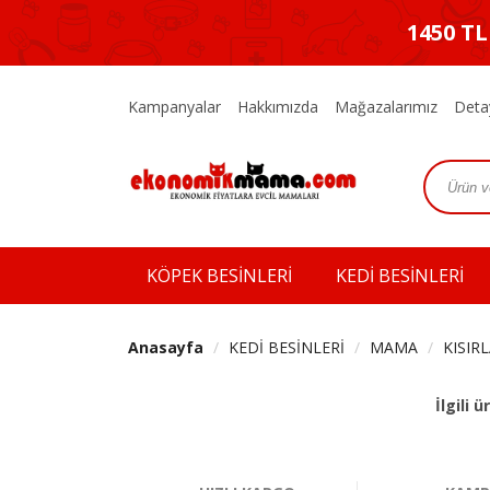
1450 T
Kampanyalar
Hakkımızda
Mağazalarımız
Deta
KÖPEK BESİNLERİ
KEDİ BESİNLERİ
Anasayfa
KEDİ BESİNLERİ
MAMA
KISIR
İlgili