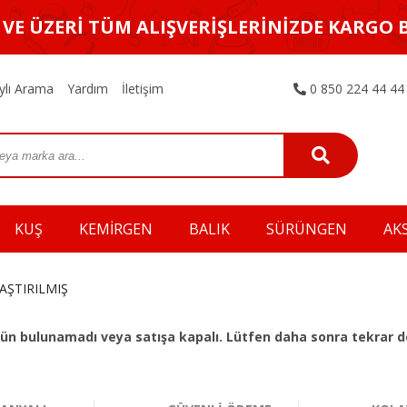
L VE ÜZERİ TÜM ALIŞVERİŞLERİNİZDE KARGO 
ylı Arama
Yardım
İletişim
0 850 224 44 44
KUŞ
KEMİRGEN
BALIK
SÜRÜNGEN
AK
LAŞTIRILMIŞ
 ürün bulunamadı veya satışa kapalı. Lütfen daha sonra tekrar d