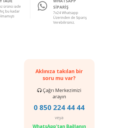
Y İADE
WHATSAPP
nız ürünü iade
SİPARİŞ
hiç bu kadar
7x24 Whatsapp
olmamıştı
Üzerinden de Sipariş
Verebilirsiniz.
Aklınıza takılan bir
soru mu var?
Çağrı Merkezimizi
arayın
0 850 224 44 44
veya
WhatsApp'tan Bağlanın