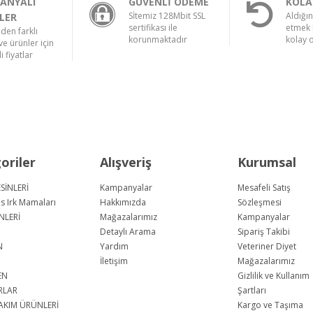
ANYALI
GÜVENLİ ÖDEME
KOLA
Sİtemiz 128Mbit SSL
Aldığı
LER
sertifikası ile
etmek 
nden farklı
korunmaktadır
kolay 
e ürünler için
i fiyatlar
oriler
Alışveriş
Kurumsal
SİNLERİ
Kampanyalar
Mesafeli Satış
us Irk Mamaları
Hakkımızda
Sözleşmesi
NLERİ
Mağazalarımız
Kampanyalar
Detaylı Arama
Sipariş Takibi
N
Yardım
Veteriner Diyet
İletişim
Mağazalarımız
EN
Gizlilik ve Kullanım
RLAR
Şartları
AKIM ÜRÜNLERİ
Kargo ve Taşıma