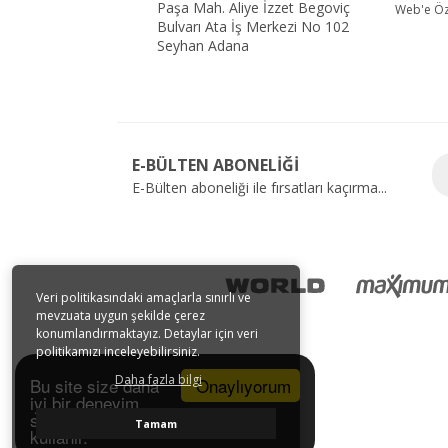
Paşa Mah. Aliye İzzet Begoviç
Web'e Öze
Bulvarı Ata İş Merkezi No 102
Seyhan Adana
E-BÜLTEN ABONELİĞİ
E-Bülten aboneliği ile fırsatları kaçırma...
Veri politikasındaki amaçlarla sınırlı ve
mevzuata uygun şekilde çerez
konumlandırmaktayız. Detaylar için veri
politikamızı inceleyebilirsiniz.
Daha fazla bilgi
Onaylıyorum
Bu site size daha
iyi bir deneyim
sunmak için tarayıcı çerezlerini
Tamam
kullanır.