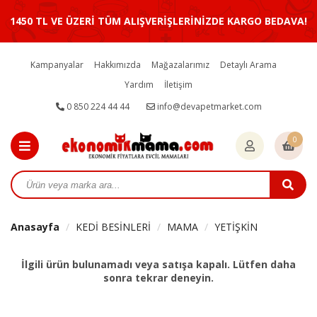
1450 TL VE ÜZERİ TÜM ALIŞVERİŞLERİNİZDE KARGO BEDAVA!
Kampanyalar
Hakkımızda
Mağazalarımız
Detaylı Arama
Yardım
İletişim
0 850 224 44 44
info@devapetmarket.com
0
Anasayfa
KEDİ BESİNLERİ
MAMA
YETİŞKİN
İlgili ürün bulunamadı veya satışa kapalı. Lütfen daha
sonra tekrar deneyin.