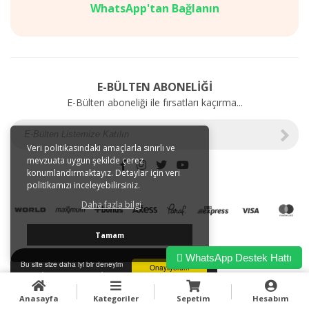
Mağazalarımız
SAĞLIK
WhatsApp'tan Bağlanın
Gizlilik
BAKIM
ve
ÜRÜNLERİ
Kullanım
Web'e
Şartları
Özel
Kargo
İndirimler
E-BÜLTEN ABONELİĞİ
ve
E-Bülten aboneliği ile fırsatları kaçırma...
Taşıma
Bilgileri
E-
Tahsilat
Veri politikasındaki amaçlarla sınırlı ve
mevzuata uygun şekilde çerez
İletişim
konumlandırmaktayız. Detaylar için veri
Garanti
politikamızı inceleyebilirsiniz.
ve
Daha fazla bilgi
İade
Tamam
WhatsApp Destek Hattı
Bu site size daha iyi bir deneyim
Onaylıyorum
sunmak için tarayıcı çerezlerini
kullanır.
Anasayfa
Kategoriler
Sepetim
Hesabım