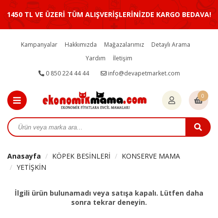
1450 TL VE ÜZERİ TÜM ALIŞVERİŞLERİNİZDE KARGO BEDAVA!
Kampanyalar
Hakkımızda
Mağazalarımız
Detaylı Arama
Yardım
İletişim
0 850 224 44 44
info@devapetmarket.com
0
Anasayfa
KÖPEK BESİNLERİ
KONSERVE MAMA
YETİŞKİN
İlgili ürün bulunamadı veya satışa kapalı. Lütfen daha
sonra tekrar deneyin.