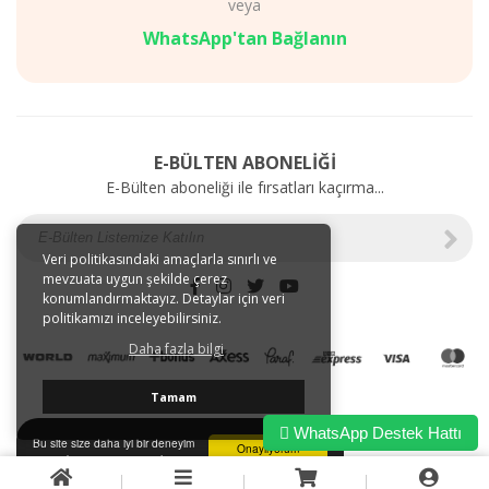
veya
Diyet
AKSESUARLAR
Mağazalarımız
SAĞLIK
WhatsApp'tan Bağlanın
Gizlilik
BAKIM
ve
ÜRÜNLERİ
Kullanım
Web'e
Şartları
Özel
Kargo
İndirimler
E-BÜLTEN ABONELİĞİ
ve
E-Bülten aboneliği ile fırsatları kaçırma...
Taşıma
Bilgileri
E-
Tahsilat
Veri politikasındaki amaçlarla sınırlı ve
mevzuata uygun şekilde çerez
İletişim
konumlandırmaktayız. Detaylar için veri
Garanti
politikamızı inceleyebilirsiniz.
ve
Daha fazla bilgi
İade
Tamam
WhatsApp Destek Hattı
Bu site size daha iyi bir deneyim
Onaylıyorum
sunmak için tarayıcı çerezlerini
kullanır.