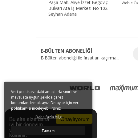
Paşa Mah. Aliye İzzet Begoviç
Web'e Öze
Bulvarı Ata İş Merkezi No 102
Seyhan Adana
E-BÜLTEN ABONELİĞİ
E-Bülten aboneliği ile fırsatları kaçırma...
Veri politikasındaki amaçlarla sınırlı ve
mevzuata uygun şekilde çerez
konumlandırmaktayız. Detaylar için veri
politikamızı inceleyebilirsiniz.
Daha fazla bilgi
Onaylıyorum
Bu site size daha
iyi bir deneyim
sunmak için tarayıcı çerezlerini
Tamam
kullanır.