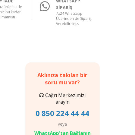
Y İADE
WHATSAPP
nız ürünü iade
SİPARİŞ
hiç bu kadar
7x24 Whatsapp
olmamıştı
Üzerinden de Sipariş
Verebilirsiniz.
Aklınıza takılan bir
soru mu var?
Çağrı Merkezimizi
arayın
0 850 224 44 44
veya
WhatsApp'tan Bağlanın