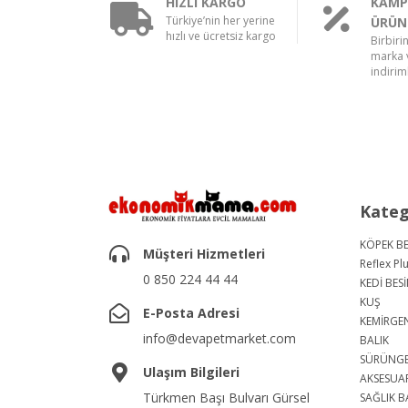
HIZLI KARGO
KAMP
Türkiye’nin her yerine
ÜRÜN
hızlı ve ücretsiz kargo
Birbiri
marka v
indiriml
Kateg
KÖPEK BE
Müşteri Hizmetleri
Reflex Pl
0 850 224 44 44
KEDİ BESİ
KUŞ
E-Posta Adresi
KEMİRGE
info@devapetmarket.com
BALIK
SÜRÜNG
Ulaşım Bilgileri
AKSESUA
Türkmen Başı Bulvarı Gürsel
SAĞLIK B