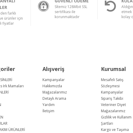
ANYALI
GÜVENLİ ÖDEME
KOLA
Sİtemiz 128Mbit SSL
Aldığı
LER
sertifikası ile
etmek 
nden farklı
korunmaktadır
kolay 
e ürünler için
i fiyatlar
oriler
Alışveriş
Kurumsal
SİNLERİ
Kampanyalar
Mesafeli Satış
us Irk Mamaları
Hakkımızda
Sözleşmesi
NLERİ
Mağazalarımız
Kampanyalar
Detaylı Arama
Sipariş Takibi
N
Yardım
Veteriner Diyet
İletişim
Mağazalarımız
EN
Gizlilik ve Kullanım
RLAR
Şartları
AKIM ÜRÜNLERİ
Kargo ve Taşıma