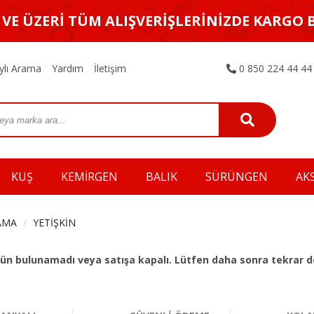
L VE ÜZERİ TÜM ALIŞVERİŞLERİNİZDE KARGO 
ylı Arama
Yardım
İletişim
0 850 224 44 44
KUŞ
KEMİRGEN
BALIK
SÜRÜNGEN
AK
AMA
YETİŞKİN
 ürün bulunamadı veya satışa kapalı. Lütfen daha sonra tekrar d