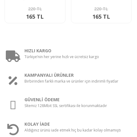
AFRİKAN VE GRİ
220 TL
PAPAĞAN YEMİ 750 GR.
220 TL
165 TL
165 TL
HIZLI KARGO
Türkiye’nin her yerine hızlı ve ücretsiz kargo
KAMPANYALI ÜRÜNLER
Birbirinden farklı marka ve ürünler için indirimli fiyatlar
GÜVENLİ ÖDEME
Sİtemiz 128Mbit SSL sertifikası ile korunmaktadır
KOLAY İADE
Aldığınız ürünü iade etmek hiç bu kadar kolay olmamıştı