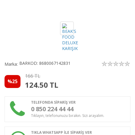
BARKOD: 8680067142831
Marka:
166 TL
%25
124.50
TL
TELEFONDA SİPARİŞ VER
0 850 224 44 44
Tıklayın, telefonunuzu bırakın. Sizi arayalım.
TIKLA WHATSAPP İLE SİPARİŞ VER