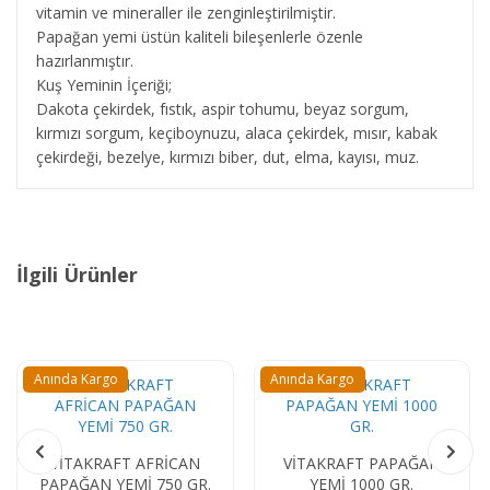
vitamin ve mineraller ile zenginleştirilmiştir.
Papağan yemi üstün kaliteli bileşenlerle özenle
hazırlanmıştır.
Kuş Yeminin İçeriği;
Dakota çekirdek, fıstık, aspir tohumu, beyaz sorgum,
kırmızı sorgum, keçiboynuzu, alaca çekirdek, mısır, kabak
çekirdeği, bezelye, kırmızı biber, dut, elma, kayısı, muz.
İlgili Ürünler
Anında Kargo
Anında Kargo
VİTAKRAFT PAPAĞAN
YEMİ 1000 GR.
VİTAKRAFT AMAZONİAN