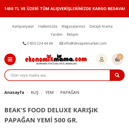
1450 TL VE ÜZERİ TÜM ALIŞVERİŞLERİNİZDE KARGO BEDAVA!
Kampanyalar
Hakkımızda
Mağazalarımız
Detaylı Arama
Yardım
İletişim
0 850 224 44 44
info@devapetmarket.com
0
Anasayfa
KUŞ
YEM
PAPAĞAN
BEAK'S FOOD DELUXE KARIŞIK
PAPAĞAN YEMİ 500 GR.