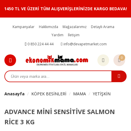
1450 TL VE ÜZERİ TÜM ALIŞVERİŞLERİNİZDE KARGO BEDAVA!
Kampanyalar
Hakkımızda
Mağazalarımız
Detaylı Arama
Yardım
İletişim
0 850 224 44 44
info@devapetmarket.com
0
Anasayfa
KÖPEK BESİNLERİ
MAMA
YETİŞKİN
ADVANCE MİNİ SENSİTİVE SALMON
RİCE 3 KG