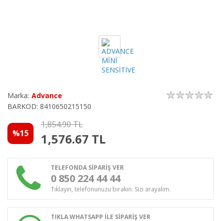
Marka:
Advance
BARKOD: 8410650215150
1,854.90 TL
%15
1,576.67
TL
TELEFONDA SİPARİŞ VER
0 850 224 44 44
Tıklayın, telefonunuzu bırakın. Sizi arayalım.
TIKLA WHATSAPP İLE SİPARİŞ VER