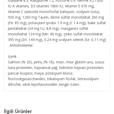
madde% 6.5; Kalsiyum% 1.2; Fosfor% 0.9; Nem% 9.27.000
IU A vitamini, D3 vitamini 1800 IU, Vitamin E 670 mg,
Vitamin C (askorbil monofosfat kalsiyum, sodyum tuzu),
500 mg, 1200 mg Taurin, demir sülfat monohidrat 260 mg
(Fe: 85 mg), potasyum iyodür 1.9 mg (I: 1.4 mg), bakır sülfat
pentahidrat (34 mg Cu: 8.8 mg), manganez sülfat
monohidrat 124 mg (Mn: 40 mg), çinko sülfat monohidrat
395 mg (Zn: 144 mg), 0.24 mg sodyum selenit (Se: 0,11 mg)
. Antioksidanlar.
İçerik
Salmon (% 20), pirinç (% 18), mısır, mısır glüteni unu, susuz
tuna proteinler, hayvansal yağ, hidrolize hayvan proteinleri,
pancar küspesi, maya, potasyum klorür,
fructooligasaccharides, trikalsiyum fosfat, tetrasodyum
difosfat, sitrik biyoflavonoidler zengin özleri .
İlgili Ürünler