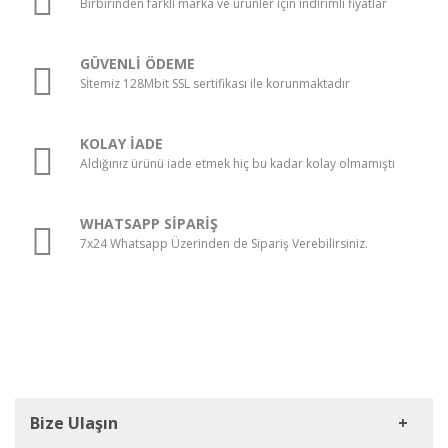
Birbirinden farklı marka ve ürünler için indirimli fiyatlar
GÜVENLİ ÖDEME
Sİtemiz 128Mbit SSL sertifikası ile korunmaktadır
KOLAY İADE
Aldığınız ürünü iade etmek hiç bu kadar kolay olmamıştı
WHATSAPP SİPARİŞ
7x24 Whatsapp Üzerinden de Sipariş Verebilirsiniz.
Bize Ulaşın