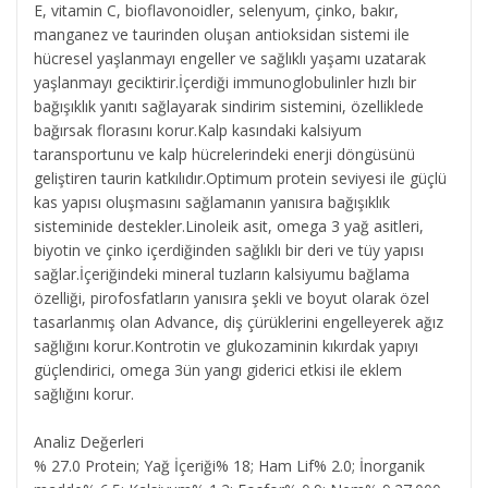
E, vitamin C, bioflavonoidler, selenyum, çinko, bakır,
manganez ve taurinden oluşan antioksidan sistemi ile
hücresel yaşlanmayı engeller ve sağlıklı yaşamı uzatarak
yaşlanmayı geciktirir.İçerdiği immunoglobulinler hızlı bir
bağışıklık yanıtı sağlayarak sindirim sistemini, özelliklede
bağırsak florasını korur.Kalp kasındaki kalsiyum
taransportunu ve kalp hücrelerindeki enerji döngüsünü
geliştiren taurin katkılıdır.Optimum protein seviyesi ile güçlü
kas yapısı oluşmasını sağlamanın yanısıra bağışıklık
sisteminide destekler.Linoleik asit, omega 3 yağ asitleri,
biyotin ve çinko içerdiğinden sağlıklı bir deri ve tüy yapısı
sağlar.İçeriğindeki mineral tuzların kalsiyumu bağlama
özelliği, pirofosfatların yanısıra şekli ve boyut olarak özel
tasarlanmış olan Advance, diş çürüklerini engelleyerek ağız
sağlığını korur.Kontrotin ve glukozaminin kıkırdak yapıyı
güçlendirici, omega 3ün yangı giderici etkisi ile eklem
sağlığını korur.
Analiz Değerleri
% 27.0 Protein; Yağ İçeriği% 18; Ham Lif% 2.0; İnorganik