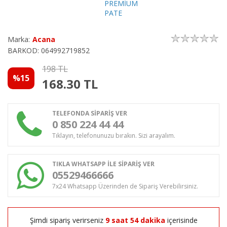
Marka:
Acana
BARKOD: 064992719852
198 TL
%15
168.30
TL
TELEFONDA SİPARİŞ VER
0 850 224 44 44
Tıklayın, telefonunuzu bırakın. Sizi arayalım.
TIKLA WHATSAPP İLE SİPARİŞ VER
05529466666
7x24 Whatsapp Üzerinden de Sipariş Verebilirsiniz.
Şimdi sipariş verirseniz
9 saat 54 dakika
içerisinde