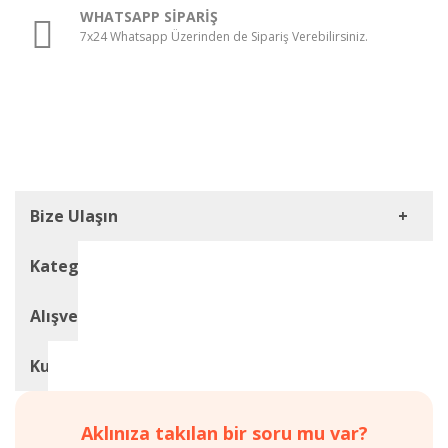
WHATSAPP SİPARİŞ
7x24 Whatsapp Üzerinden de Sipariş Verebilirsiniz.
Bize Ulaşın
Kategoriler
KÖPEK
Müşteri Hizmetleri
Alışveriş
BESİNLERİ
0 850 224 44 44
Reflex
Kampanyalar
Kurumsal
Plus
Hakkımızda
E-Posta Adresi
Irk
Mağazalarımız
Mesafeli
info@devapetmarket.com
Mamaları
Detaylı
Satış
KEDİ
Aklınıza takılan bir soru mu var?
Arama
Ulaşım Bilgileri
Sözleşmesi