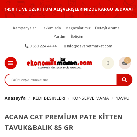
1450 TL VE ÜZERİ TÜM ALIŞVERİŞLERİNİZDE KARGO BEDAVA!
Kampanyalar
Hakkımızda
Mağazalarımız
Detaylı Arama
Yardım
İletişim
0 850 224 44 44
info@devapetmarket.com
0
Anasayfa
KEDİ BESİNLERİ
KONSERVE MAMA
YAVRU
ACANA CAT PREMİUM PATE KİTTEN
TAVUK&BALIK 85 GR