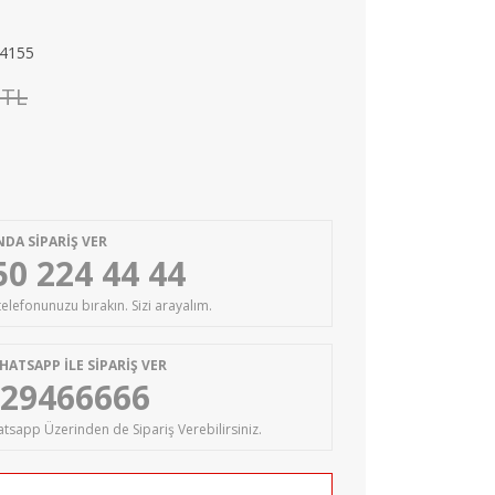
4155
 TL
DA SİPARİŞ VER
50 224 44 44
 telefonunuzu bırakın. Sizi arayalım.
HATSAPP İLE SİPARİŞ VER
29466666
tsapp Üzerinden de Sipariş Verebilirsiniz.