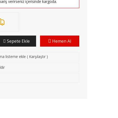
pariş verirseniz
içerisinde kargoda.
Sepete Ekle
Hemen Al
rma listeme ekle
(
Karşılaştır
)
dir