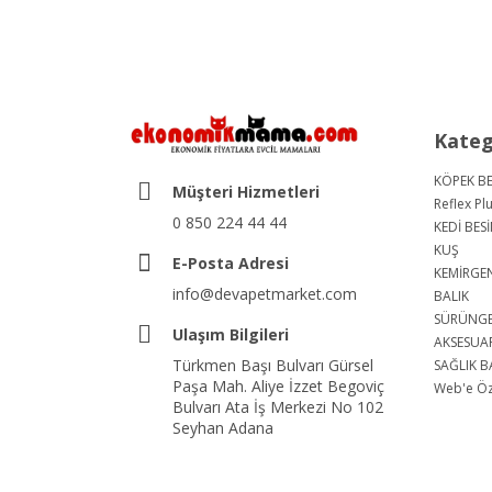
Kateg
KÖPEK BE
Müşteri Hizmetleri
Reflex Pl
0 850 224 44 44
KEDİ BESİ
KUŞ
E-Posta Adresi
KEMİRGE
info@devapetmarket.com
BALIK
SÜRÜNG
Ulaşım Bilgileri
AKSESUA
Türkmen Başı Bulvarı Gürsel
SAĞLIK B
Paşa Mah. Aliye İzzet Begoviç
Web'e Öze
Bulvarı Ata İş Merkezi No 102
Seyhan Adana