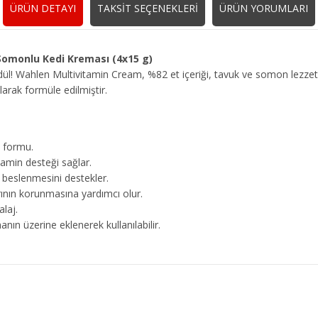
ÜRÜN DETAYI
TAKSİT SEÇENEKLERİ
ÜRÜN YORUMLARI
omonlu Kedi Kreması (4x15 g)
ödül! Wahlen Multivitamin Cream, %82 et içeriği, tavuk ve somon lezzeti
arak formüle edilmiştir.
 formu.
tamin desteği sağlar.
k beslenmesini destekler.
rının korunmasına yardımcı olur.
laj.
n üzerine eklenerek kullanılabilir.