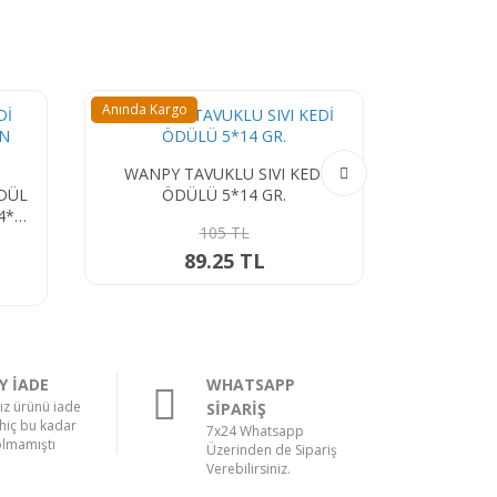
Anında Kargo
Anın
R.
WANPY TON BALIĞI VE
WAN
KARİDESLİ TAMAMLAYICI KEDİ
ÖDÜLÜ 5*14 GR.
105 TL
89.25 TL
Y İADE
WHATSAPP
nız ürünü iade
SİPARİŞ
hiç bu kadar
7x24 Whatsapp
olmamıştı
Üzerinden de Sipariş
Verebilirsiniz.