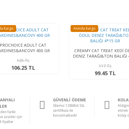
Anında Kargo
Anında Kargo
WANPY TAVUKLU SIVI KEDİ
CREAMY CAT TREAT KEDİ ÖDÜL
ÖDÜLÜ 5*14 G
DENİZ TARAĞI&TON BALIĞI 4*15
105 TL
GR
117 TL
89.25 TL
99.45 TL
ANYALI
GÜVENLİ ÖDEME
KOLA
Sİtemiz 128Mbit SSL
Aldığı
LER
sertifikası ile
etmek 
nden farklı
korunmaktadır
kolay 
e ürünler için
i fiyatlar