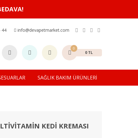
BEDAVA!
 44
info@devapetmarket.com
0
0 TL
SESUARLAR
SAĞLIK BAKIM ÜRÜNLERİ
TİVİTAMİN KEDİ KREMASI