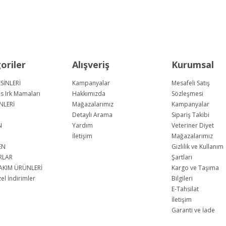
oriler
Alışveriş
Kurumsal
SİNLERİ
Kampanyalar
Mesafeli Satış
us Irk Mamaları
Hakkımızda
Sözleşmesi
NLERİ
Mağazalarımız
Kampanyalar
Detaylı Arama
Sipariş Takibi
N
Yardım
Veteriner Diyet
İletişim
Mağazalarımız
EN
Gizlilik ve Kullanım
RLAR
Şartları
AKIM ÜRÜNLERİ
Kargo ve Taşıma
l İndirimler
Bilgileri
E-Tahsilat
İletişim
Garanti ve İade