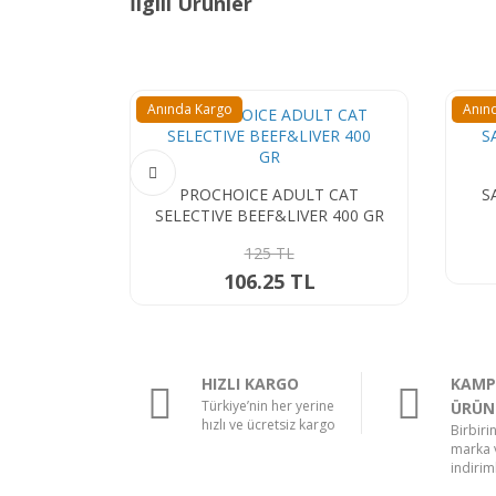
İlgili Ürünler
Anında Kargo
PROCHOICE ADULT CAT
 ADULT CAT
SARDINES&ANCOVY 400 GR
F&LIVER 400 GR
125 TL
5 TL
106.25 TL
25 TL
HIZLI KARGO
KAMP
Türkiye’nin her yerine
ÜRÜN
hızlı ve ücretsiz kargo
Birbiri
marka v
indiriml