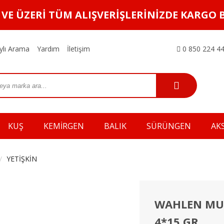
L VE ÜZERİ TÜM ALIŞVERİŞLERİNİZDE KARGO 
ylı Arama
Yardım
İletişim
0 850 224 44
KUŞ
KEMİRGEN
BALIK
SÜRÜNGEN
AK
YETİŞKİN
WAHLEN MUL
4*15 GR.