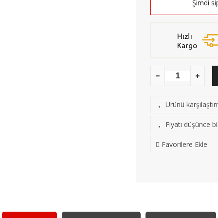
Şimdi si
Ürünü karşılaştı
·
Fiyatı düşünce bil
·
Favorilere Ekle