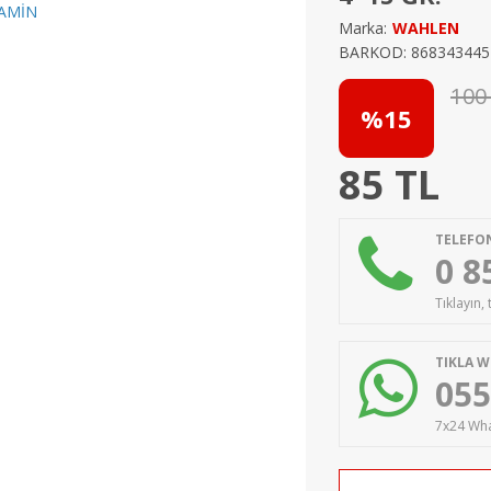
Marka:
WAHLEN
BARKOD: 868343445
100
%15
85
TL
TELEFON
0 8
Tıklayın,
TIKLA W
055
7x24 Wha