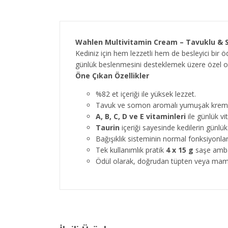
Wahlen Multivitamin Cream – Tavuklu & S
Kediniz için hem lezzetli hem de besleyici bir 
günlük beslenmesini desteklemek üzere özel ol
Öne Çıkan Özellikler
%82 et içeriği ile yüksek lezzet.
Tavuk ve somon aromalı yumuşak krem
A, B, C, D ve E vitaminleri
ile günlük vi
Taurin
içeriği sayesinde kedilerin günlü
Bağışıklık sisteminin normal fonksiyonla
Tek kullanımlık pratik
4 x 15 g
saşe amba
Ödül olarak, doğrudan tüpten veya mamanı