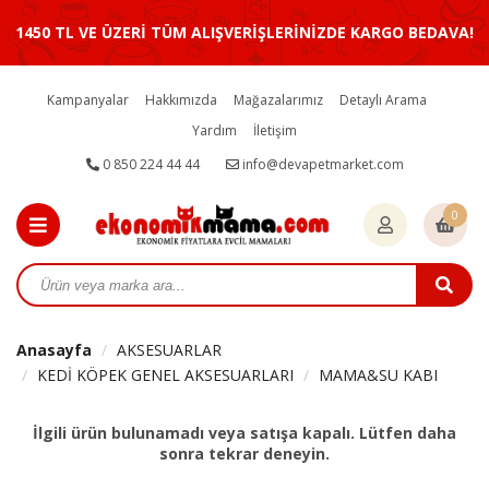
1450 TL VE ÜZERİ TÜM ALIŞVERİŞLERİNİZDE KARGO BEDAVA!
Kampanyalar
Hakkımızda
Mağazalarımız
Detaylı Arama
Yardım
İletişim
0 850 224 44 44
info@devapetmarket.com
0
Anasayfa
AKSESUARLAR
KEDİ KÖPEK GENEL AKSESUARLARI
MAMA&SU KABI
İlgili ürün bulunamadı veya satışa kapalı. Lütfen daha
sonra tekrar deneyin.