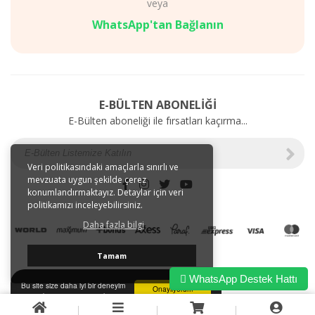
veya
Diyet
AKSESUARLAR
Mağazalarımız
SAĞLIK
WhatsApp'tan Bağlanın
Gizlilik
BAKIM
ve
ÜRÜNLERİ
Kullanım
Web'e
Şartları
Özel
Kargo
İndirimler
E-BÜLTEN ABONELİĞİ
ve
E-Bülten aboneliği ile fırsatları kaçırma...
Taşıma
Bilgileri
E-
Tahsilat
Veri politikasındaki amaçlarla sınırlı ve
mevzuata uygun şekilde çerez
İletişim
konumlandırmaktayız. Detaylar için veri
Garanti
politikamızı inceleyebilirsiniz.
ve
Daha fazla bilgi
İade
Tamam
WhatsApp Destek Hattı
Bu site size daha iyi bir deneyim
Onaylıyorum
sunmak için tarayıcı çerezlerini
kullanır.