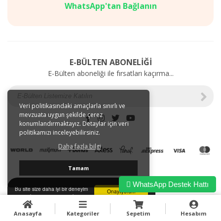
Mağazalarımız
SAĞLIK
WhatsApp'tan Bağlanın
Gizlilik
BAKIM
ve
ÜRÜNLERİ
Kullanım
Web'e
Şartları
Özel
Kargo
İndirimler
E-BÜLTEN ABONELİĞİ
ve
E-Bülten aboneliği ile fırsatları kaçırma...
Taşıma
Bilgileri
E-
Tahsilat
Veri politikasındaki amaçlarla sınırlı ve
mevzuata uygun şekilde çerez
İletişim
konumlandırmaktayız. Detaylar için veri
Garanti
politikamızı inceleyebilirsiniz.
ve
Daha fazla bilgi
İade
Tamam
WhatsApp Destek Hattı
Bu site size daha iyi bir deneyim
Onaylıyorum
sunmak için tarayıcı çerezlerini
kullanır.
Anasayfa
Kategoriler
Sepetim
Hesabım