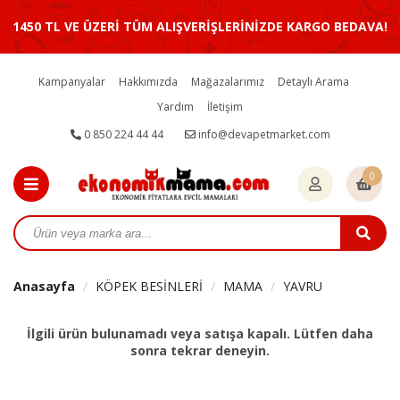
1450 TL VE ÜZERİ TÜM ALIŞVERİŞLERİNİZDE KARGO BEDAVA!
Kampanyalar
Hakkımızda
Mağazalarımız
Detaylı Arama
Yardım
İletişim
0 850 224 44 44
info@devapetmarket.com
0
Anasayfa
KÖPEK BESİNLERİ
MAMA
YAVRU
İlgili ürün bulunamadı veya satışa kapalı. Lütfen daha
sonra tekrar deneyin.