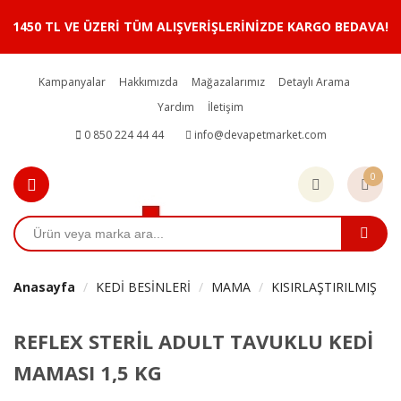
1450 TL VE ÜZERİ TÜM ALIŞVERİŞLERİNİZDE KARGO BEDAVA!
Kampanyalar
Hakkımızda
Mağazalarımız
Detaylı Arama
Yardım
İletişim
0 850 224 44 44
info@devapetmarket.com
0
Anasayfa
KEDİ BESİNLERİ
MAMA
KISIRLAŞTIRILMIŞ
REFLEX STERİL ADULT TAVUKLU KEDİ
MAMASI 1,5 KG