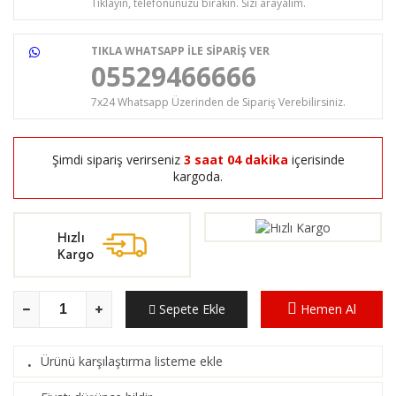
Tıklayın, telefonunuzu bırakın. Sizi arayalım.
TIKLA WHATSAPP İLE SİPARİŞ VER
05529466666
7x24 Whatsapp Üzerinden de Sipariş Verebilirsiniz.
Şimdi sipariş verirseniz
3 saat 04 dakika
içerisinde
kargoda.
Sepete Ekle
Hemen Al
Ürünü karşılaştırma listeme ekle
·
(
Karşılaştır
)