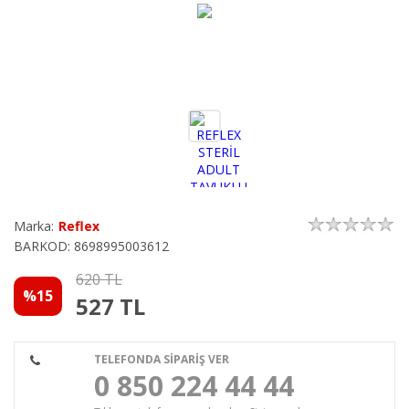
Marka:
Reflex
BARKOD: 8698995003612
620 TL
%15
527
TL
TELEFONDA SİPARİŞ VER
0 850 224 44 44