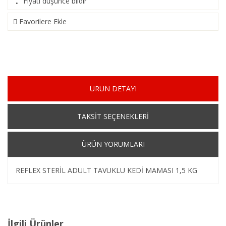
Fiyatı düşünce bildir
·
Favorilere Ekle
ÜRÜN DETAYI
TAKSİT SEÇENEKLERİ
ÜRÜN YORUMLARI
REFLEX STERİL ADULT TAVUKLU KEDİ MAMASI 1,5 KG
İlgili Ürünler