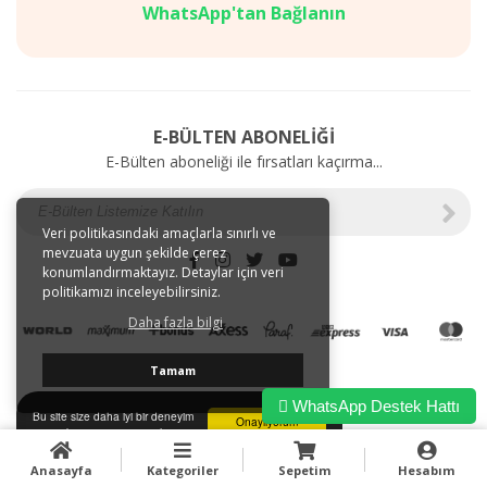
Mağazalarımız
SAĞLIK
WhatsApp'tan Bağlanın
Gizlilik
BAKIM
ve
ÜRÜNLERİ
Kullanım
Web'e
Şartları
Özel
Kargo
İndirimler
E-BÜLTEN ABONELİĞİ
ve
E-Bülten aboneliği ile fırsatları kaçırma...
Taşıma
Bilgileri
E-
Tahsilat
Veri politikasındaki amaçlarla sınırlı ve
mevzuata uygun şekilde çerez
İletişim
konumlandırmaktayız. Detaylar için veri
Garanti
politikamızı inceleyebilirsiniz.
ve
Daha fazla bilgi
İade
Tamam
WhatsApp Destek Hattı
Bu site size daha iyi bir deneyim
Onaylıyorum
sunmak için tarayıcı çerezlerini
kullanır.
Anasayfa
Kategoriler
Sepetim
Hesabım