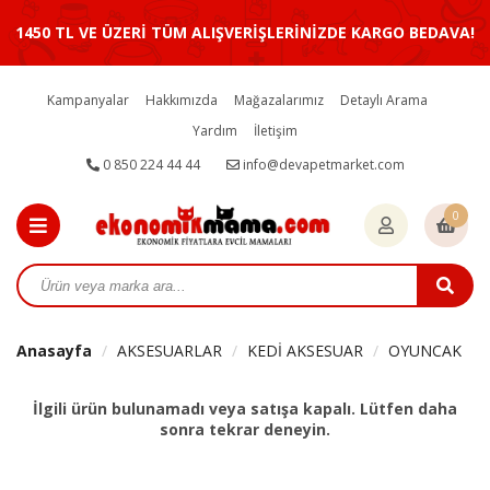
1450 TL VE ÜZERİ TÜM ALIŞVERİŞLERİNİZDE KARGO BEDAVA!
Kampanyalar
Hakkımızda
Mağazalarımız
Detaylı Arama
Yardım
İletişim
0 850 224 44 44
info@devapetmarket.com
0
Anasayfa
AKSESUARLAR
KEDİ AKSESUAR
OYUNCAK
İlgili ürün bulunamadı veya satışa kapalı. Lütfen daha
sonra tekrar deneyin.