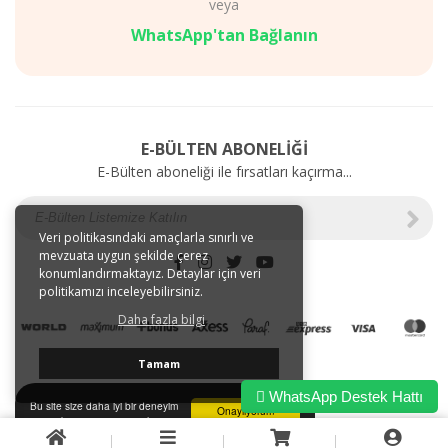
veya
Diyet
AKSESUARLAR
Mağazalarımız
SAĞLIK
WhatsApp'tan Bağlanın
Gizlilik
BAKIM
ve
ÜRÜNLERİ
Kullanım
Web'e
Şartları
Özel
Kargo
İndirimler
E-BÜLTEN ABONELİĞİ
ve
E-Bülten aboneliği ile fırsatları kaçırma...
Taşıma
Bilgileri
E-
Tahsilat
Veri politikasındaki amaçlarla sınırlı ve
mevzuata uygun şekilde çerez
İletişim
konumlandırmaktayız. Detaylar için veri
Garanti
politikamızı inceleyebilirsiniz.
ve
Daha fazla bilgi
İade
Tamam
WhatsApp Destek Hattı
Bu site size daha iyi bir deneyim
Onaylıyorum
sunmak için tarayıcı çerezlerini
kullanır.