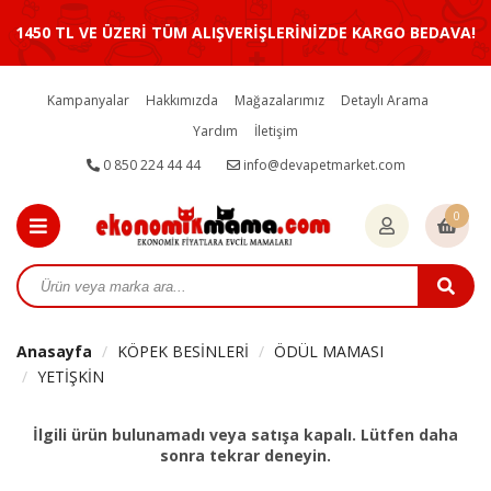
1450 TL VE ÜZERİ TÜM ALIŞVERİŞLERİNİZDE KARGO BEDAVA!
Kampanyalar
Hakkımızda
Mağazalarımız
Detaylı Arama
Yardım
İletişim
0 850 224 44 44
info@devapetmarket.com
0
Anasayfa
KÖPEK BESİNLERİ
ÖDÜL MAMASI
YETİŞKİN
İlgili ürün bulunamadı veya satışa kapalı. Lütfen daha
sonra tekrar deneyin.